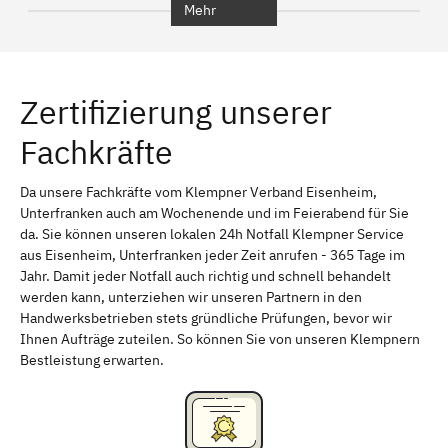
Mehr
Regensburg
Ingolstadt
Würzburg
Furth
Zertifizierung unserer
Erlangen
Bamberg
Fachkräfte
Bayreuth
Aschaffenburg
Kempten (Allgäu)
Neu-Ulm
Da unsere Fachkräfte vom Klempner Verband Eisenheim,
Unterfranken auch am Wochenende und im Feierabend für Sie
Schweinfurt
Passau
da. Sie können unseren lokalen 24h Notfall Klempner Service
aus Eisenheim, Unterfranken jeder Zeit anrufen - 365 Tage im
Freising
Rudelsdorf, Mittelfranken
Jahr. Damit jeder Notfall auch richtig und schnell behandelt
werden kann, unterziehen wir unseren Partnern in den
Handwerksbetrieben stets gründliche Prüfungen, bevor wir
Ihnen Aufträge zuteilen. So können Sie von unseren Klempnern
Bestleistung erwarten.