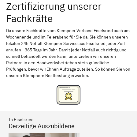
Zertifizierung unserer
Erlangen
Bamberg
Fachkräfte
Bayreuth
Aschaffenburg
Kempten (Allgäu)
Neu-Ulm
Da unsere Fachkräfte vom Klempner Verband Eiselsried auch am
Wochenende und im Feierabend für Sie da. Sie können unseren
Schweinfurt
Passau
lokalen 24h Notfall Klempner Service aus Eiselsried jeder Zeit
anrufen - 365 Tage im Jahr. Damit jeder Notfall auch richtig und
Freising
Rudelsdorf, Mittelfranken
schnell behandelt werden kann, unterziehen wir unseren
Partnern in den Handwerksbetrieben stets gründliche
Prüfungen, bevor wir Ihnen Aufträge zuteilen. So können Sie von
unseren Klempnern Bestleistung erwarten.
In Eiselsried
Derzeitige Auszubildene