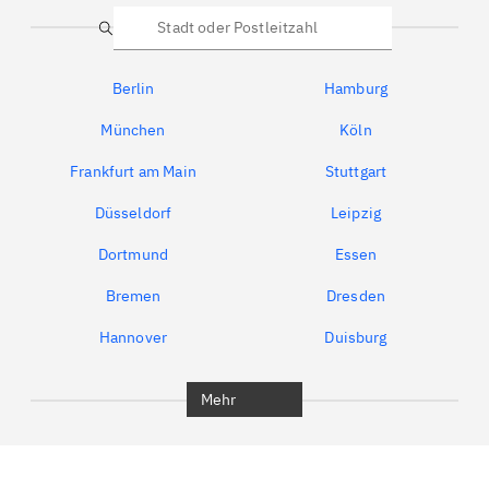
Suche
Berlin
Hamburg
München
Köln
Frankfurt am Main
Stuttgart
Düsseldorf
Leipzig
Dortmund
Essen
Bremen
Dresden
Hannover
Duisburg
Bochum
München
Mehr
Regensburg
Ingolstadt
Würzburg
Furth