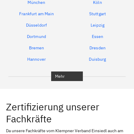
München
Köln
Frankfurt am Main
Stuttgart
Düsseldorf
Leipzig
Dortmund
Essen
Bremen
Dresden
Hannover
Duisburg
Bochum
München
Mehr
Regensburg
Ingolstadt
Würzburg
Furth
Zertifizierung unserer
Erlangen
Bamberg
Fachkräfte
Bayreuth
Aschaffenburg
Kempten (Allgäu)
Neu-Ulm
Da unsere Fachkräfte vom Klempner Verband Einsiedl auch am