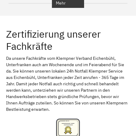
Mehr
Regensburg
Ingolstadt
Würzburg
Furth
Zertifizierung unserer
Erlangen
Bamberg
Fachkräfte
Bayreuth
Aschaffenburg
Kempten (Allgäu)
Neu-Ulm
Da unsere Fachkräfte vom Klempner Verband Eichenbühl,
Unterfranken auch am Wochenende und im Feierabend für Sie
Schweinfurt
Passau
da. Sie können unseren lokalen 24h Notfall Klempner Service
aus Eichenbühl, Unterfranken jeder Zeit anrufen - 365 Tage im
Freising
Rudelsdorf, Mittelfranken
Jahr. Damit jeder Notfall auch richtig und schnell behandelt
werden kann, unterziehen wir unseren Partnern in den
Handwerksbetrieben stets gründliche Prüfungen, bevor wir
Ihnen Aufträge zuteilen. So können Sie von unseren Klempnern
Bestleistung erwarten.