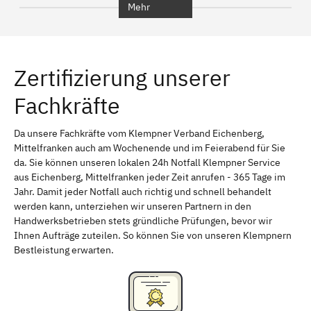
Mehr
Regensburg
Ingolstadt
Würzburg
Furth
Zertifizierung unserer
Erlangen
Bamberg
Fachkräfte
Bayreuth
Aschaffenburg
Kempten (Allgäu)
Neu-Ulm
Da unsere Fachkräfte vom Klempner Verband Eichenberg,
Mittelfranken auch am Wochenende und im Feierabend für Sie
Schweinfurt
Passau
da. Sie können unseren lokalen 24h Notfall Klempner Service
aus Eichenberg, Mittelfranken jeder Zeit anrufen - 365 Tage im
Freising
Rudelsdorf, Mittelfranken
Jahr. Damit jeder Notfall auch richtig und schnell behandelt
werden kann, unterziehen wir unseren Partnern in den
Handwerksbetrieben stets gründliche Prüfungen, bevor wir
Ihnen Aufträge zuteilen. So können Sie von unseren Klempnern
Bestleistung erwarten.