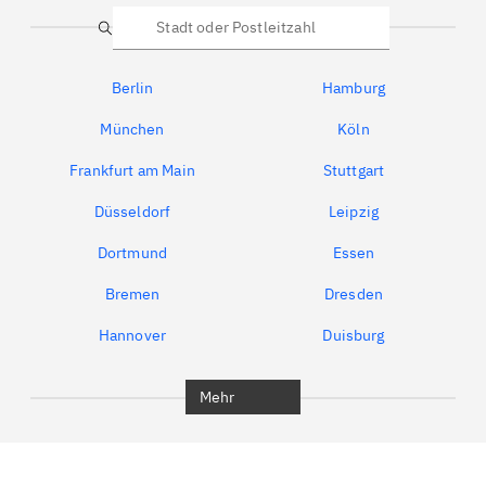
Suche
Berlin
Hamburg
München
Köln
Frankfurt am Main
Stuttgart
Düsseldorf
Leipzig
Dortmund
Essen
Bremen
Dresden
Hannover
Duisburg
Bochum
München
Mehr
Regensburg
Ingolstadt
Würzburg
Furth