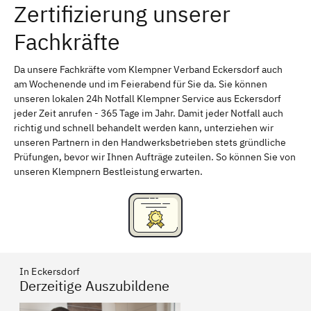
Zertifizierung unserer
Erlangen
Bamberg
Fachkräfte
Bayreuth
Aschaffenburg
Kempten (Allgäu)
Neu-Ulm
Da unsere Fachkräfte vom Klempner Verband Eckersdorf auch
am Wochenende und im Feierabend für Sie da. Sie können
Schweinfurt
Passau
unseren lokalen 24h Notfall Klempner Service aus Eckersdorf
jeder Zeit anrufen - 365 Tage im Jahr. Damit jeder Notfall auch
Freising
Rudelsdorf, Mittelfranken
richtig und schnell behandelt werden kann, unterziehen wir
unseren Partnern in den Handwerksbetrieben stets gründliche
Prüfungen, bevor wir Ihnen Aufträge zuteilen. So können Sie von
unseren Klempnern Bestleistung erwarten.
In Eckersdorf
Derzeitige Auszubildene