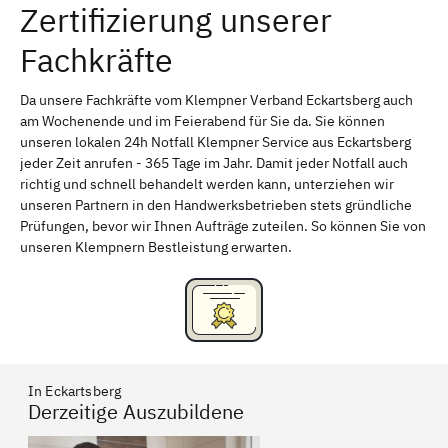
Zertifizierung unserer
Erlangen
Bamberg
Fachkräfte
Bayreuth
Aschaffenburg
Kempten (Allgäu)
Neu-Ulm
Da unsere Fachkräfte vom Klempner Verband Eckartsberg auch
am Wochenende und im Feierabend für Sie da. Sie können
Schweinfurt
Passau
unseren lokalen 24h Notfall Klempner Service aus Eckartsberg
jeder Zeit anrufen - 365 Tage im Jahr. Damit jeder Notfall auch
Freising
Rudelsdorf, Mittelfranken
richtig und schnell behandelt werden kann, unterziehen wir
unseren Partnern in den Handwerksbetrieben stets gründliche
Prüfungen, bevor wir Ihnen Aufträge zuteilen. So können Sie von
unseren Klempnern Bestleistung erwarten.
In Eckartsberg
Derzeitige Auszubildene