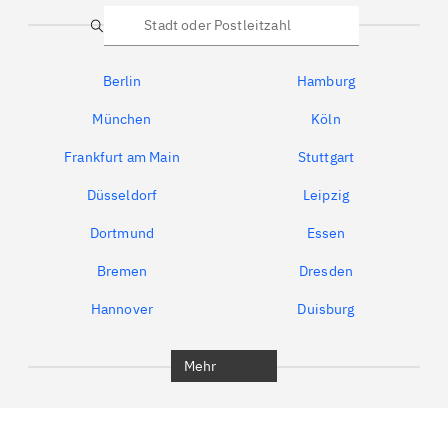
Suche
Berlin
Hamburg
München
Köln
Frankfurt am Main
Stuttgart
Düsseldorf
Leipzig
Dortmund
Essen
Bremen
Dresden
Hannover
Duisburg
Bochum
München
Mehr
Regensburg
Ingolstadt
Würzburg
Furth