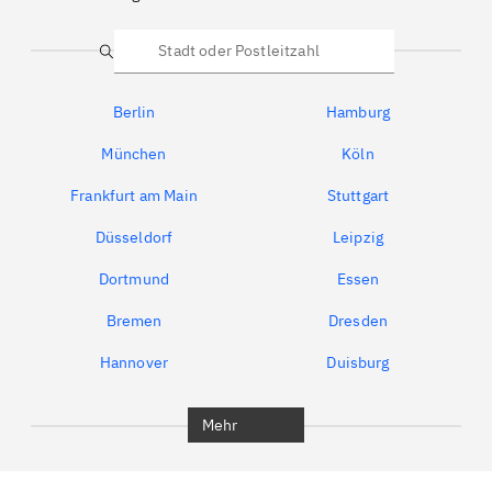
Suche
Berlin
Hamburg
München
Köln
Frankfurt am Main
Stuttgart
Düsseldorf
Leipzig
Dortmund
Essen
Bremen
Dresden
Hannover
Duisburg
Bochum
München
Mehr
Regensburg
Ingolstadt
Würzburg
Furth