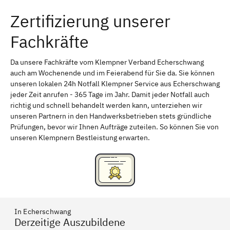
Zertifizierung unserer
Erlangen
Bamberg
Fachkräfte
Bayreuth
Aschaffenburg
Kempten (Allgäu)
Neu-Ulm
Da unsere Fachkräfte vom Klempner Verband Echerschwang
auch am Wochenende und im Feierabend für Sie da. Sie können
Schweinfurt
Passau
unseren lokalen 24h Notfall Klempner Service aus Echerschwang
jeder Zeit anrufen - 365 Tage im Jahr. Damit jeder Notfall auch
Freising
Rudelsdorf, Mittelfranken
richtig und schnell behandelt werden kann, unterziehen wir
unseren Partnern in den Handwerksbetrieben stets gründliche
Prüfungen, bevor wir Ihnen Aufträge zuteilen. So können Sie von
unseren Klempnern Bestleistung erwarten.
In Echerschwang
Derzeitige Auszubildene