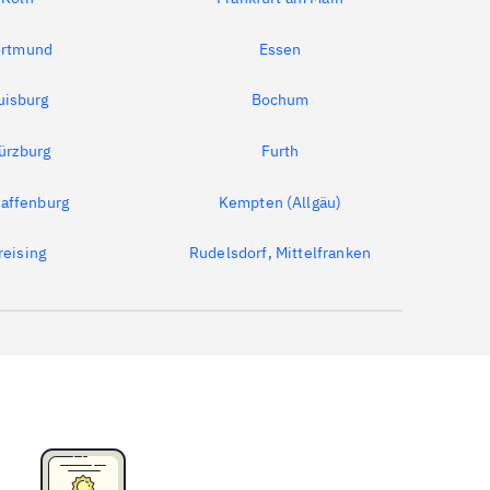
rtmund
Essen
uisburg
Bochum
ürzburg
Furth
affenburg
Kempten (Allgäu)
reising
Rudelsdorf, Mittelfranken