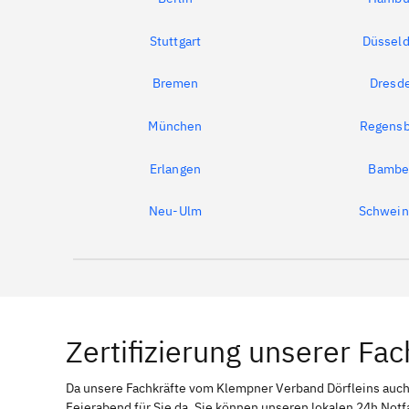
Stuttgart
Düsseld
Bremen
Dresd
München
Regensb
Erlangen
Bambe
Neu-Ulm
Schwein
Zertifizierung unserer Fac
Da unsere Fachkräfte vom Klempner Verband Dörfleins au
Feierabend für Sie da. Sie können unseren lokalen 24h Notf