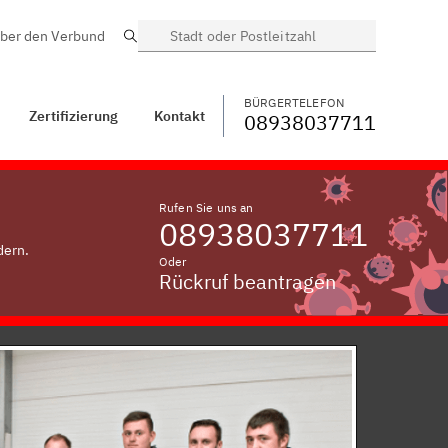
ber den Verbund
Suche
BÜRGERTELEFON
WECHSELN
08938037711
Kontakt
Dörfleins
BÜRGERTELEFON
Zertifizierung
Kontakt
08938037711
Rufen Sie uns an
08938037711
dern.
Oder
Rückruf beantragen