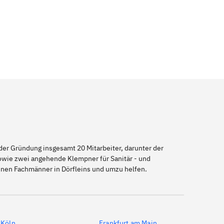
er Gründung insgesamt 20 Mitarbeiter, darunter der
sowie zwei angehende Klempner für Sanitär - und
genen Fachmänner in Dörfleins und umzu helfen.
Köln
Frankfurt am Main