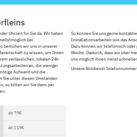
rfleins
eder Uhrzeit für Sie da. Wir haben
So können Sie uns gerne kontakti
nellstmöglich bei
Installationsarbeiten wie das An
So bemühen wir uns in unserer
Dazu können wir telefonisch oder 
Bereitschaft zu wissen, um Ihnen
Woche. Dadurch, dass wir über meh
rem verlässlichen, lokalen 24h
uns möglich ihnen meist schnelle
izungsarbeiten an, die weniger
Unsere Notdienst Telefonnummer
r nötige Aufwand und die
en Sie unter diesen Umständen
, so bitten wir Sie dann per
en.
ab 79€
ab 119€