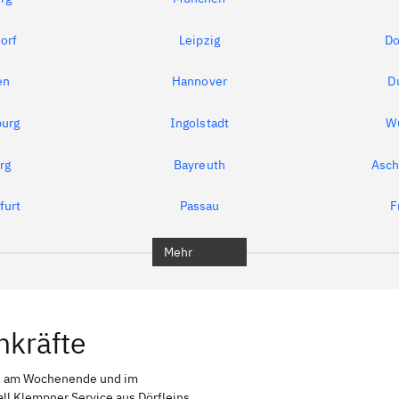
orf
Leipzig
Do
en
Hannover
D
urg
Ingolstadt
W
rg
Bayreuth
Asch
furt
Passau
F
Mehr
hkräfte
ch am Wochenende und im
all Klempner Service aus Dörfleins