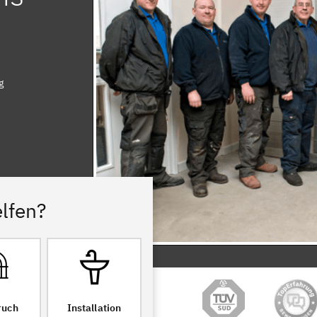
g
lfen?
ruch
Installation