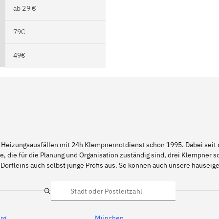
ab 29 €
79€
49€
 Heizungsausfällen mit 24h Klempnernotdienst schon 1995. Dabei seit d
e, die für die Planung und Organisation zuständig sind, drei Klempner 
Dörfleins auch selbst junge Profis aus. So können auch unsere hausei
Suche
rg
München