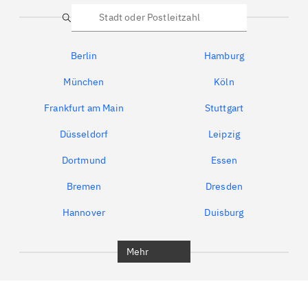
Suche
Berlin
Hamburg
München
Köln
Frankfurt am Main
Stuttgart
Düsseldorf
Leipzig
Dortmund
Essen
Bremen
Dresden
Hannover
Duisburg
Bochum
München
Mehr
Regensburg
Ingolstadt
Würzburg
Furth