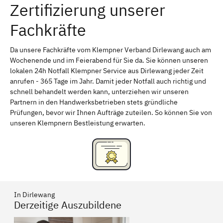
Zertifizierung unserer
Erlangen
Bamberg
Fachkräfte
Bayreuth
Aschaffenburg
Kempten (Allgäu)
Neu-Ulm
Da unsere Fachkräfte vom Klempner Verband Dirlewang auch am
Wochenende und im Feierabend für Sie da. Sie können unseren
Schweinfurt
Passau
lokalen 24h Notfall Klempner Service aus Dirlewang jeder Zeit
anrufen - 365 Tage im Jahr. Damit jeder Notfall auch richtig und
Freising
Rudelsdorf, Mittelfranken
schnell behandelt werden kann, unterziehen wir unseren
Partnern in den Handwerksbetrieben stets gründliche
Prüfungen, bevor wir Ihnen Aufträge zuteilen. So können Sie von
unseren Klempnern Bestleistung erwarten.
In Dirlewang
Derzeitige Auszubildene