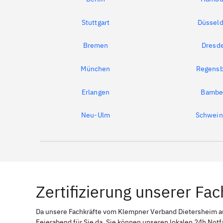
Stuttgart
Düsseld
Bremen
Dresd
München
Regensb
Erlangen
Bambe
Neu-Ulm
Schwein
Zertifizierung unserer Fac
Da unsere Fachkräfte vom Klempner Verband Dietersheim
Feierabend für Sie da. Sie können unseren lokalen 24h Notf