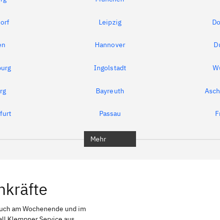
orf
Leipzig
Do
en
Hannover
D
urg
Ingolstadt
W
rg
Bayreuth
Asch
furt
Passau
F
Mehr
hkräfte
 auch am Wochenende und im
all Klempner Service aus