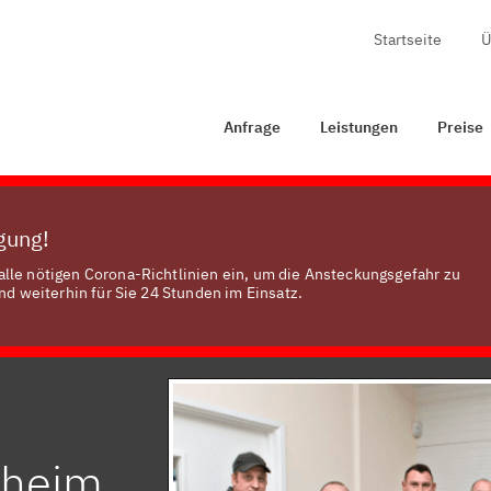
Startseite
Ü
Anfrage
Leistungen
Preise
Zertifizierung
Ko
Anfrage
Leistungen
Preise
ügung!
lle nötigen Corona-Richtlinien ein, um die Ansteckungsgefahr zu
nd weiterhin für Sie 24 Stunden im Einsatz.
sheim