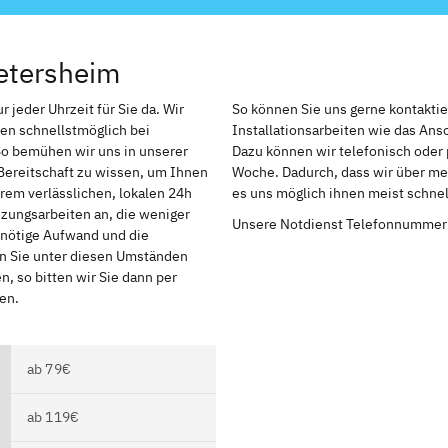
etersheim
 jeder Uhrzeit für Sie da. Wir
So können Sie uns gerne kontakti
en schnellstmöglich bei
Installationsarbeiten wie das An
So bemühen wir uns in unserer
Dazu können wir telefonisch oder 
Bereitschaft zu wissen, um Ihnen
Woche. Dadurch, dass wir über meh
rem verlässlichen, lokalen 24h
es uns möglich ihnen meist schnel
izungsarbeiten an, die weniger
Unsere Notdienst Telefonnummer
r nötige Aufwand und die
en Sie unter diesen Umständen
, so bitten wir Sie dann per
en.
ab 79€
ab 119€