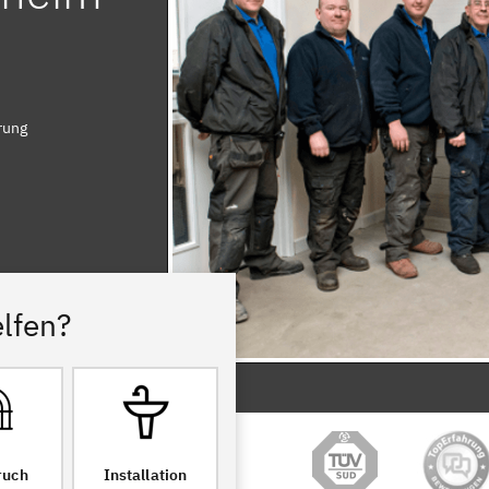
rung
lfen?
ruch
Installation