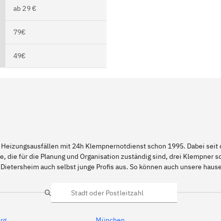
ab 29 €
79€
49€
 Heizungsausfällen mit 24h Klempnernotdienst schon 1995. Dabei seit d
e, die für die Planung und Organisation zuständig sind, drei Klempner 
 Dietersheim auch selbst junge Profis aus. So können auch unsere hau
Suche
rg
München