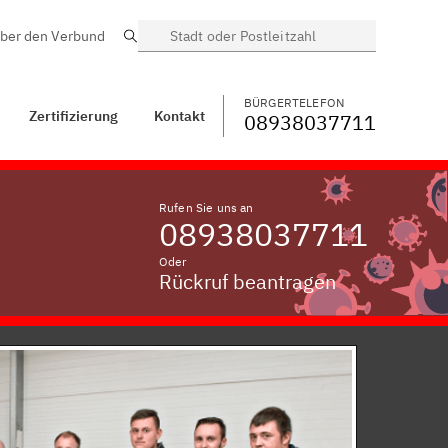
ber den Verbund
Suche
BÜRGERTELEFON
WECHSELN
08938037711
ntakt
Dietersheim
BÜRGERTELEFON
Zertifizierung
Kontakt
08938037711
Rufen Sie uns an
08938037711
Oder
Rückruf beantragen