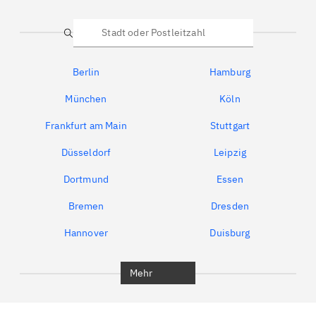
Suche
Berlin
Hamburg
München
Köln
Frankfurt am Main
Stuttgart
Düsseldorf
Leipzig
Dortmund
Essen
Bremen
Dresden
Hannover
Duisburg
Bochum
München
Mehr
Regensburg
Ingolstadt
Würzburg
Furth