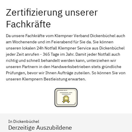
Zertifizierung unserer
Erlangen
Bamberg
Fachkräfte
Bayreuth
Aschaffenburg
Kempten (Allgäu)
Neu-Ulm
Da unsere Fachkräfte vom Klempner Verband Dickenbüchel auch
am Wochenende und im Feierabend für Sie da. Sie können
Schweinfurt
Passau
unseren lokalen 24h Notfall Klempner Service aus Dickenbüchel
jeder Zeit anrufen - 365 Tage im Jahr. Damit jeder Notfall auch
Freising
Rudelsdorf, Mittelfranken
richtig und schnell behandelt werden kann, unterziehen wir
unseren Partnern in den Handwerksbetrieben stets gründliche
Prüfungen, bevor wir Ihnen Aufträge zuteilen. So können Sie von
unseren Klempnern Bestleistung erwarten.
In Dickenbüchel
Derzeitige Auszubildene