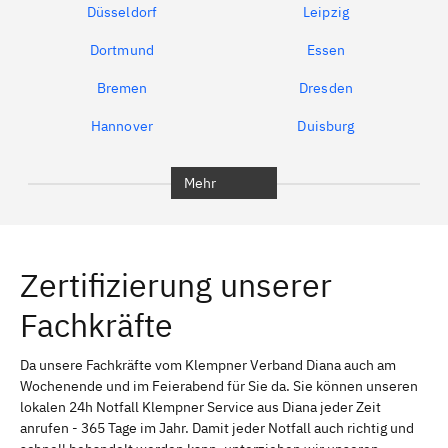
Düsseldorf
Leipzig
Dortmund
Essen
Bremen
Dresden
Hannover
Duisburg
Bochum
München
Mehr
Regensburg
Ingolstadt
Würzburg
Furth
Zertifizierung unserer
Erlangen
Bamberg
Fachkräfte
Bayreuth
Aschaffenburg
Kempten (Allgäu)
Neu-Ulm
Da unsere Fachkräfte vom Klempner Verband Diana auch am
Wochenende und im Feierabend für Sie da. Sie können unseren
Schweinfurt
Passau
lokalen 24h Notfall Klempner Service aus Diana jeder Zeit
anrufen - 365 Tage im Jahr. Damit jeder Notfall auch richtig und
Freising
Rudelsdorf, Mittelfranken