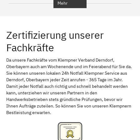
Mehr
Regensburg
Ingolstadt
Würzburg
Furth
Zertifizierung unserer
Erlangen
Bamberg
Fachkräfte
Bayreuth
Aschaffenburg
Kempten (Allgäu)
Neu-Ulm
Da unsere Fachkräfte vom Klempner Verband Derndorf,
Oberbayern auch am Wochenende und im Feierabend für Sie da.
Schweinfurt
Passau
Sie können unseren lokalen 24h Notfall Klempner Service aus
Derndorf, Oberbayern jeder Zeit anrufen - 365 Tage im Jahr.
Freising
Rudelsdorf, Mittelfranken
Damit jeder Notfall auch richtig und schnell behandelt werden
kann, unterziehen wir unseren Partnern in den
Handwerksbetrieben stets gründliche Prüfungen, bevor wir
Ihnen Aufträge zuteilen. So können Sie von unseren Klempnern
Bestleistung erwarten.