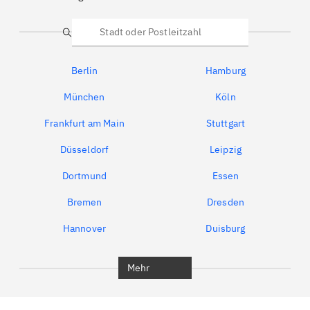
Suche
Berlin
Hamburg
München
Köln
Frankfurt am Main
Stuttgart
Düsseldorf
Leipzig
Dortmund
Essen
Bremen
Dresden
Hannover
Duisburg
Bochum
München
Mehr
Regensburg
Ingolstadt
Würzburg
Furth