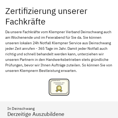
Zertifizierung unserer
Erlangen
Bamberg
Fachkräfte
Bayreuth
Aschaffenburg
Kempten (Allgäu)
Neu-Ulm
Da unsere Fachkräfte vom Klempner Verband Deinschwang auch
am Wochenende und im Feierabend für Sie da. Sie können
Schweinfurt
Passau
unseren lokalen 24h Notfall Klempner Service aus Deinschwang
jeder Zeit anrufen - 365 Tage im Jahr. Damit jeder Notfall auch
Freising
Rudelsdorf, Mittelfranken
richtig und schnell behandelt werden kann, unterziehen wir
unseren Partnern in den Handwerksbetrieben stets gründliche
Prüfungen, bevor wir Ihnen Aufträge zuteilen. So können Sie von
unseren Klempnern Bestleistung erwarten.
In Deinschwang
Derzeitige Auszubildene