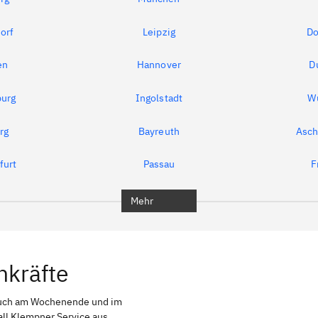
orf
Leipzig
Do
en
Hannover
D
urg
Ingolstadt
W
rg
Bayreuth
Asch
furt
Passau
F
Mehr
hkräfte
auch am Wochenende und im
all Klempner Service aus