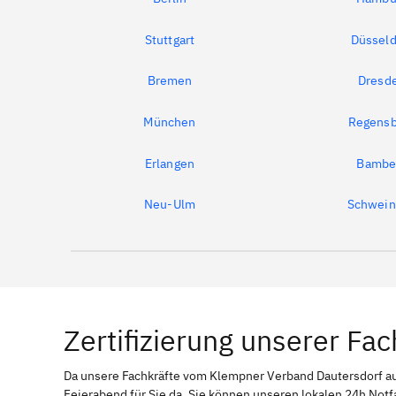
Stuttgart
Düsseld
Bremen
Dresd
München
Regensb
Erlangen
Bambe
Neu-Ulm
Schwein
Zertifizierung unserer Fac
Da unsere Fachkräfte vom Klempner Verband Dautersdorf 
Feierabend für Sie da. Sie können unseren lokalen 24h Notf