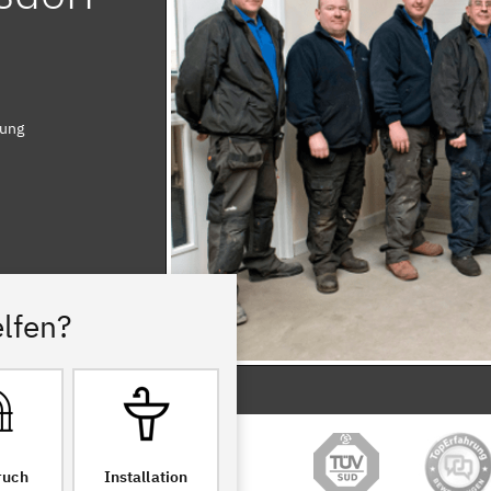
rung
lfen?
ruch
Installation