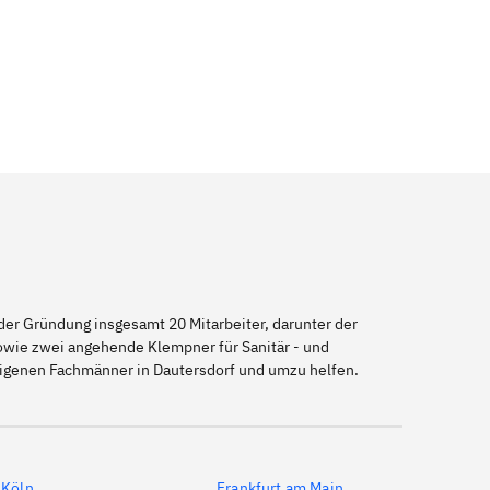
er Gründung insgesamt 20 Mitarbeiter, darunter der
sowie zwei angehende Klempner für Sanitär - und
eigenen Fachmänner in Dautersdorf und umzu helfen.
Köln
Frankfurt am Main