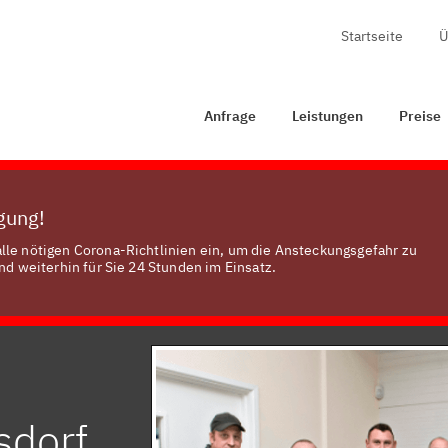
Startseite
Ü
Anfrage
Leistungen
Preise
Zertifizierung
Ko
Anfrage
Leistungen
Preise
ügung!
lle nötigen Corona-Richtlinien ein, um die Ansteckungsgefahr zu
nd weiterhin für Sie 24 Stunden im Einsatz.
sdorf