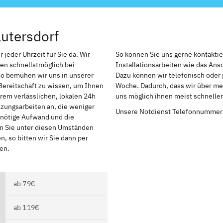
utersdorf
 jeder Uhrzeit für Sie da. Wir
So können Sie uns gerne kontakti
en schnellstmöglich bei
Installationsarbeiten wie das An
So bemühen wir uns in unserer
Dazu können wir telefonisch oder 
Bereitschaft zu wissen, um Ihnen
Woche. Dadurch, dass wir über meh
rem verlässlichen, lokalen 24h
uns möglich ihnen meist schnelle
izungsarbeiten an, die weniger
Unsere Notdienst Telefonnummer
r nötige Aufwand und die
en Sie unter diesen Umständen
, so bitten wir Sie dann per
en.
ab 79€
ab 119€