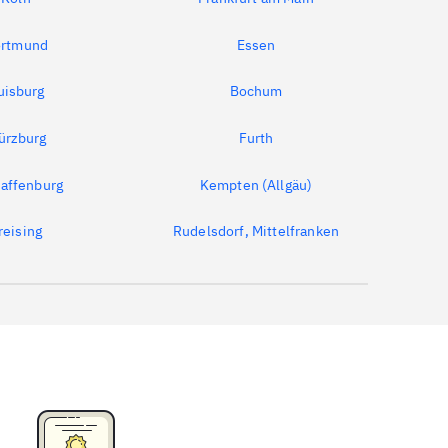
rtmund
Essen
uisburg
Bochum
ürzburg
Furth
affenburg
Kempten (Allgäu)
reising
Rudelsdorf, Mittelfranken