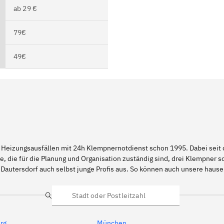
ab 29 €
79€
49€
 Heizungsausfällen mit 24h Klempnernotdienst schon 1995. Dabei seit d
e, die für die Planung und Organisation zuständig sind, drei Klempner 
 Dautersdorf auch selbst junge Profis aus. So können auch unsere haus
Suche
rg
München