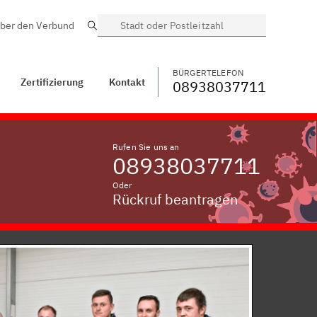
ber den Verbund
Suche
BÜRGERTELEFON
WECHSELN
08938037711
ntakt
Dautersdorf
BÜRGERTELEFON
Zertifizierung
Kontakt
08938037711
Rufen Sie uns an
08938037711
Oder
Rückruf beantragen