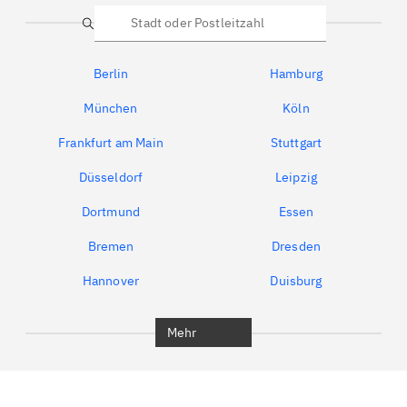
Suche
Berlin
Hamburg
München
Köln
Frankfurt am Main
Stuttgart
Düsseldorf
Leipzig
Dortmund
Essen
Bremen
Dresden
Hannover
Duisburg
Bochum
München
Mehr
Regensburg
Ingolstadt
Würzburg
Furth