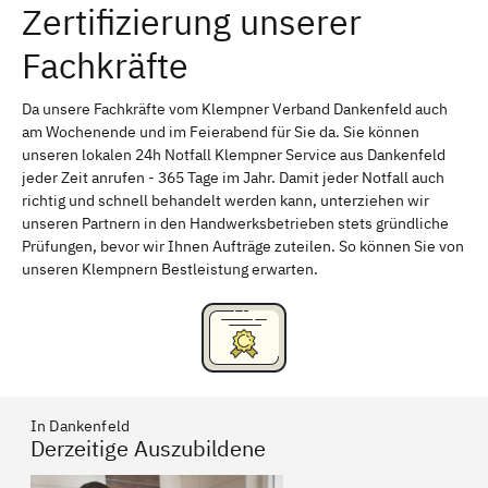
Zertifizierung unserer
Erlangen
Bamberg
Fachkräfte
Bayreuth
Aschaffenburg
Kempten (Allgäu)
Neu-Ulm
Da unsere Fachkräfte vom Klempner Verband Dankenfeld auch
am Wochenende und im Feierabend für Sie da. Sie können
Schweinfurt
Passau
unseren lokalen 24h Notfall Klempner Service aus Dankenfeld
jeder Zeit anrufen - 365 Tage im Jahr. Damit jeder Notfall auch
Freising
Rudelsdorf, Mittelfranken
richtig und schnell behandelt werden kann, unterziehen wir
unseren Partnern in den Handwerksbetrieben stets gründliche
Prüfungen, bevor wir Ihnen Aufträge zuteilen. So können Sie von
unseren Klempnern Bestleistung erwarten.
In Dankenfeld
Derzeitige Auszubildene