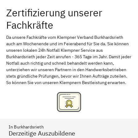
Zertifizierung unserer
Erlangen
Bamberg
Fachkräfte
Bayreuth
Aschaffenburg
Kempten (Allgäu)
Neu-Ulm
Da unsere Fachkräfte vom Klempner Verband Burkhardsrieth
auch am Wochenende und im Feierabend für Sie da. Sie können
Schweinfurt
Passau
unseren lokalen 24h Notfall Klempner Service aus
Burkhardsrieth jeder Zeit anrufen - 365 Tage im Jahr. Damit jeder
Freising
Rudelsdorf, Mittelfranken
Notfall auch richtig und schnell behandelt werden kann,
unterziehen wir unseren Partnern in den Handwerksbetrieben
stets gründliche Prüfungen, bevor wir Ihnen Aufträge zuteilen.
So können Sie von unseren Klempnern Bestleistung erwarten.
In Burkhardsrieth
Derzeitige Auszubildene