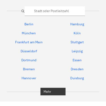
Suche
Berlin
Hamburg
München
Köln
Frankfurt am Main
Stuttgart
Düsseldorf
Leipzig
Dortmund
Essen
Bremen
Dresden
Hannover
Duisburg
Bochum
München
Mehr
Regensburg
Ingolstadt
Würzburg
Furth