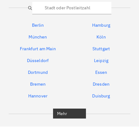
Suche
Berlin
Hamburg
München
Köln
Frankfurt am Main
Stuttgart
Düsseldorf
Leipzig
Dortmund
Essen
Bremen
Dresden
Hannover
Duisburg
Bochum
München
Mehr
Regensburg
Ingolstadt
Würzburg
Furth