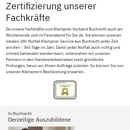
Zertifizierung unserer
Erlangen
Bamberg
Fachkräfte
Bayreuth
Aschaffenburg
Kempten (Allgäu)
Neu-Ulm
Da unsere Fachkräfte vom Klempner Verband Buchreith auch am
Wochenende und im Feierabend für Sie da. Sie können unseren
Schweinfurt
Passau
lokalen 24h Notfall Klempner Service aus Buchreith jeder Zeit
anrufen - 365 Tage im Jahr. Damit jeder Notfall auch richtig und
Freising
Rudelsdorf, Mittelfranken
schnell behandelt werden kann, unterziehen wir unseren
Partnern in den Handwerksbetrieben stets gründliche
Prüfungen, bevor wir Ihnen Aufträge zuteilen. So können Sie von
unseren Klempnern Bestleistung erwarten.
In Buchreith
Derzeitige Auszubildene