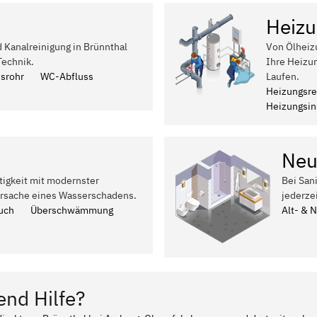
Heizu
d Kanalreinigung in Brünnthal
Von Ölheiz
Technik.
Ihre Heizu
ssrohr
WC-Abfluss
Laufen.
Heizungsre
Heizungsins
Neu
tigkeit mit modernster
Bei San
Ursache eines Wasserschadens.
jederze
uch
Überschwämmung
Alt- & 
end Hilfe?