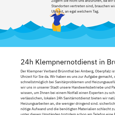
Zögern Sie nicht uns anzurufen, da wir
Standorten vertreten sind, brauchen wir
Uhrzeit, an egal welchem Tag.
24h Klempnernotdienst in Br
Der Klempner Verband Brünnthal bei Amberg, Oberpfalz ist 
Uhrzeit für Sie da. Wir haben es uns zur Aufgabe gemacht
schnellstmöglich bei Sanitärproblemen und Heizungsausf
wir uns in unserer Stadt unsere Handwerksbetriebe und Par
wissen, um Ihnen bei einem Notfall einen Experten zu s
verlässlichen, lokalen 24h Sanitärnotdienst bieten wir natü
Heizungsarbeiten an, die weniger dringend sind. sicherlic
nötige Aufwand und die benötigten Materialien schlecht z
unter diesen Umständen trotzdem schon am Telefon eine 