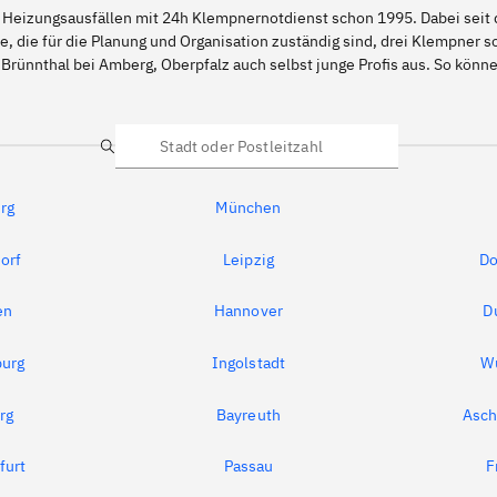
 Heizungsausfällen mit 24h Klempnernotdienst schon 1995. Dabei seit d
e, die für die Planung und Organisation zuständig sind, drei Klempner 
Brünnthal bei Amberg, Oberpfalz auch selbst junge Profis aus. So kön
Suche
rg
München
orf
Leipzig
Do
en
Hannover
D
urg
Ingolstadt
W
rg
Bayreuth
Asch
furt
Passau
F