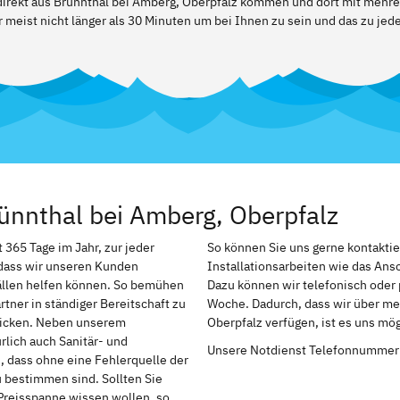
 direkt aus Brünnthal bei Amberg, Oberpfalz kommen und dort mit mehr
 meist nicht länger als 30 Minuten um bei Ihnen zu sein und das zu jed
ünnthal bei Amberg, Oberpfalz
365 Tage im Jahr, zur jeder
So können Sie uns gerne kontakti
, dass wir unseren Kunden
Installationsarbeiten wie das An
ällen helfen können. So bemühen
Dazu können wir telefonisch oder 
tner in ständiger Bereitschaft zu
Woche. Dadurch, dass wir über me
chicken. Neben unserem
Oberpfalz verfügen, ist es uns mö
rlich auch Sanitär- und
Unsere Notdienst Telefonnummer
h, dass ohne eine Fehlerquelle der
u bestimmen sind. Sollten Sie
Preisspanne wissen wollen, so