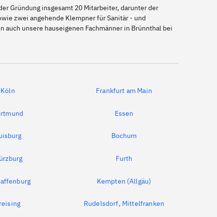
er Gründung insgesamt 20 Mitarbeiter, darunter der
sowie zwei angehende Klempner für Sanitär - und
nen auch unsere hauseigenen Fachmänner in Brünnthal bei
Köln
Frankfurt am Main
rtmund
Essen
uisburg
Bochum
ürzburg
Furth
affenburg
Kempten (Allgäu)
reising
Rudelsdorf, Mittelfranken