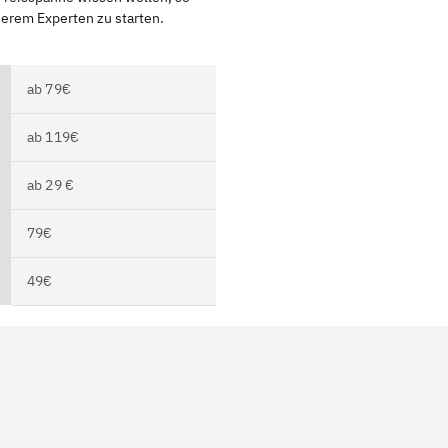
serem Experten zu starten.
ab 79€
ab 119€
ab 29 €
79€
49€