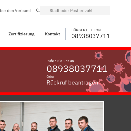
ber den Verbund
Suche
BÜRGERTELEFON
WECHSELN
08938037711
Brünnthal bei Amberg,
Oberpfalz
BÜRGERTELEFON
Zertifizierung
Kontakt
08938037711
Rufen Sie uns an
08938037711
Oder
Rückruf beantragen