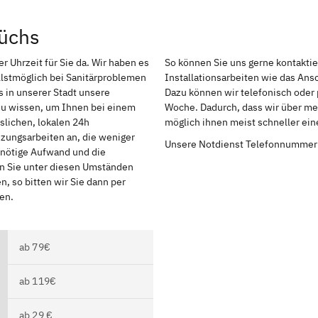
rüchs
r Uhrzeit für Sie da. Wir haben es
So können Sie uns gerne kontakti
lstmöglich bei Sanitärproblemen
Installationsarbeiten wie das An
 in unserer Stadt unsere
Dazu können wir telefonisch oder 
 zu wissen, um Ihnen bei einem
Woche. Dadurch, dass wir über meh
slichen, lokalen 24h
möglich ihnen meist schneller ei
izungsarbeiten an, die weniger
Unsere Notdienst Telefonnummer
r nötige Aufwand und die
en Sie unter diesen Umständen
, so bitten wir Sie dann per
en.
ab 79€
ab 119€
ab 29 €