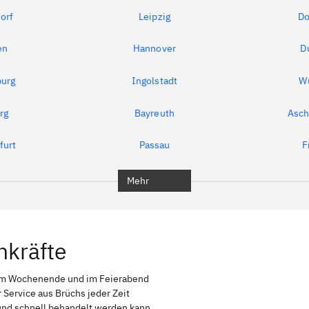
orf
Leipzig
Do
en
Hannover
D
urg
Ingolstadt
W
rg
Bayreuth
Asch
furt
Passau
F
Mehr
hkräfte
 am Wochenende und im Feierabend
 Service aus Brüchs jeder Zeit
g und schnell behandelt werden kann,