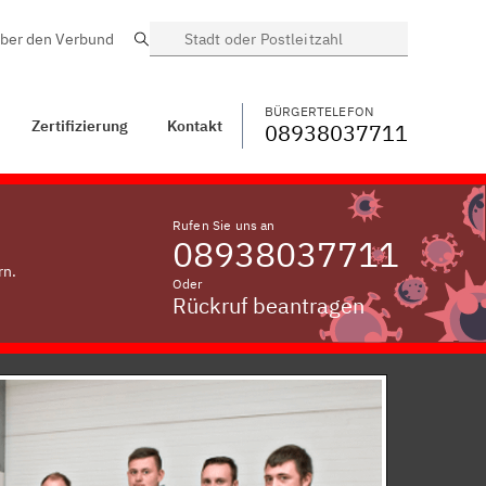
ber den Verbund
Suche
BÜRGERTELEFON
WECHSELN
08938037711
Kontakt
Brüchs
BÜRGERTELEFON
Zertifizierung
Kontakt
08938037711
Rufen Sie uns an
08938037711
rn.
Oder
Rückruf beantragen