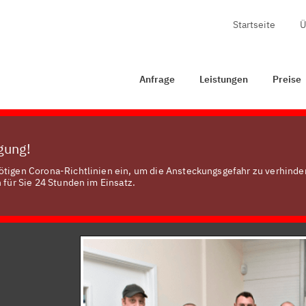
Startseite
Ü
Anfrage
Leistungen
Preise
Zertifizierung
Anfrage
Leistungen
Preise
ügung!
ötigen Corona-Richtlinien ein, um die Ansteckungsgefahr zu verhinde
 für Sie 24 Stunden im Einsatz.