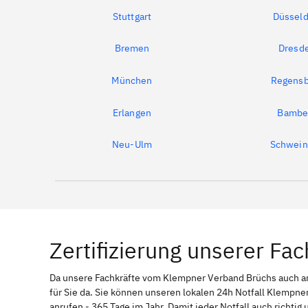
Stuttgart
Düsseld
Bremen
Dresd
München
Regensb
Erlangen
Bambe
Neu-Ulm
Schwein
Zertifizierung unserer Fac
Da unsere Fachkräfte vom Klempner Verband Brüchs auch
für Sie da. Sie können unseren lokalen 24h Notfall Klempner
anrufen - 365 Tage im Jahr. Damit jeder Notfall auch richti