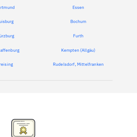
rtmund
Essen
uisburg
Bochum
ürzburg
Furth
affenburg
Kempten (Allgäu)
reising
Rudelsdorf, Mittelfranken