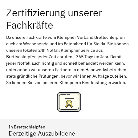
Zertifizierung unserer
Erlangen
Bamberg
Fachkräfte
Bayreuth
Aschaffenburg
Kempten (Allgäu)
Neu-Ulm
Da unsere Fachkräfte vom Klempner Verband Brettschleipfen
auch am Wochenende und im Feierabend für Sie da. Sie können
Schweinfurt
Passau
unseren lokalen 24h Notfall Klempner Service aus
Brettschleipfen jeder Zeit anrufen - 365 Tage im Jahr. Damit
Freising
Rudelsdorf, Mittelfranken
jeder Notfall auch richtig und schnell behandelt werden kann,
unterziehen wir unseren Partnern in den Handwerksbetrieben
stets gründliche Prüfungen, bevor wir Ihnen Aufträge zuteilen.
So können Sie von unseren Klempnern Bestleistung erwarten.
In Brettschleipfen
Derzeitige Auszubildene