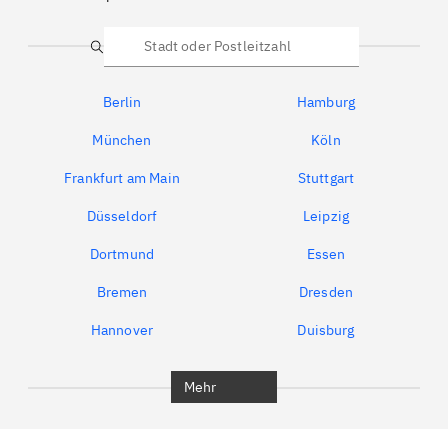
Suche
Berlin
Hamburg
München
Köln
Frankfurt am Main
Stuttgart
Düsseldorf
Leipzig
Dortmund
Essen
Bremen
Dresden
Hannover
Duisburg
Bochum
München
Mehr
Regensburg
Ingolstadt
Würzburg
Furth