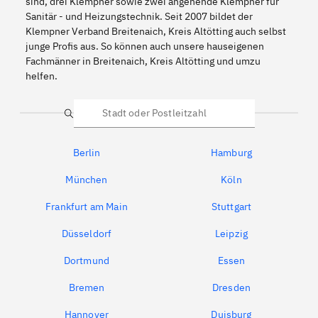
sind, drei Klempner sowie zwei angehende Klempner für
Sanitär - und Heizungstechnik. Seit 2007 bildet der
Klempner Verband Breitenaich, Kreis Altötting auch selbst
junge Profis aus. So können auch unsere hauseigenen
Fachmänner in Breitenaich, Kreis Altötting und umzu
helfen.
Suche
Berlin
Hamburg
München
Köln
Frankfurt am Main
Stuttgart
Düsseldorf
Leipzig
Dortmund
Essen
Bremen
Dresden
Hannover
Duisburg