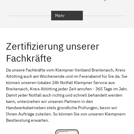
Bochum
München
Mehr
Regensburg
Ingolstadt
Würzburg
Furth
Zertifizierung unserer
Erlangen
Bamberg
Fachkräfte
Bayreuth
Aschaffenburg
Kempten (Allgäu)
Neu-Ulm
Da unsere Fachkräfte vom Klempner Verband Breitenaich, Kreis
Altötting auch am Wochenende und im Feierabend für Sie da. Sie
Schweinfurt
Passau
können unseren lokalen 24h Notfall Klempner Service aus
Breitenaich, Kreis Altötting jeder Zeit anrufen - 365 Tage im Jahr.
Freising
Rudelsdorf, Mittelfranken
Damit jeder Notfall auch richtig und schnell behandelt werden
kann, unterziehen wir unseren Partnern in den
Handwerksbetrieben stets gründliche Prüfungen, bevor wir
Ihnen Aufträge zuteilen. So können Sie von unseren Klempnern
Bestleistung erwarten.