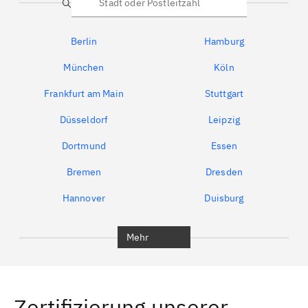
Suche
Berlin
Hamburg
München
Köln
Frankfurt am Main
Stuttgart
Düsseldorf
Leipzig
Dortmund
Essen
Bremen
Dresden
Hannover
Duisburg
Bochum
München
Mehr
Regensburg
Ingolstadt
Würzburg
Furth
Zertifizierung unserer
Erlangen
Bamberg