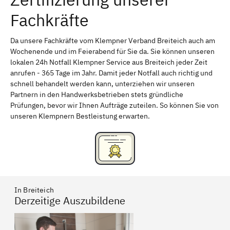
Fachkräfte
Bayreuth
Aschaffenburg
Kempten (Allgäu)
Neu-Ulm
Da unsere Fachkräfte vom Klempner Verband Breiteich auch am
Wochenende und im Feierabend für Sie da. Sie können unseren
Schweinfurt
Passau
lokalen 24h Notfall Klempner Service aus Breiteich jeder Zeit
anrufen - 365 Tage im Jahr. Damit jeder Notfall auch richtig und
Freising
Rudelsdorf, Mittelfranken
schnell behandelt werden kann, unterziehen wir unseren
Partnern in den Handwerksbetrieben stets gründliche
Prüfungen, bevor wir Ihnen Aufträge zuteilen. So können Sie von
unseren Klempnern Bestleistung erwarten.
In Breiteich
Derzeitige Auszubildene