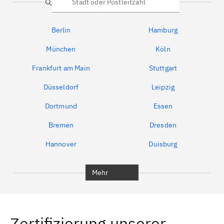
Suche
Berlin
Hamburg
München
Köln
Frankfurt am Main
Stuttgart
Düsseldorf
Leipzig
Dortmund
Essen
Bremen
Dresden
Hannover
Duisburg
Bochum
München
Mehr
Regensburg
Ingolstadt
Würzburg
Furth
Zertifizierung unserer
Erlangen
Bamberg