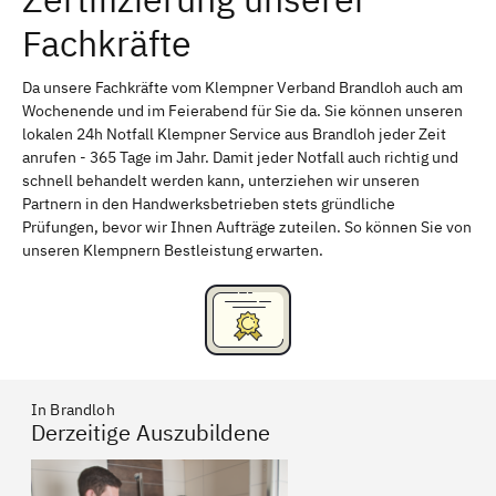
Fachkräfte
Bayreuth
Aschaffenburg
Kempten (Allgäu)
Neu-Ulm
Da unsere Fachkräfte vom Klempner Verband Brandloh auch am
Wochenende und im Feierabend für Sie da. Sie können unseren
Schweinfurt
Passau
lokalen 24h Notfall Klempner Service aus Brandloh jeder Zeit
anrufen - 365 Tage im Jahr. Damit jeder Notfall auch richtig und
Freising
Rudelsdorf, Mittelfranken
schnell behandelt werden kann, unterziehen wir unseren
Partnern in den Handwerksbetrieben stets gründliche
Prüfungen, bevor wir Ihnen Aufträge zuteilen. So können Sie von
unseren Klempnern Bestleistung erwarten.
In Brandloh
Derzeitige Auszubildene