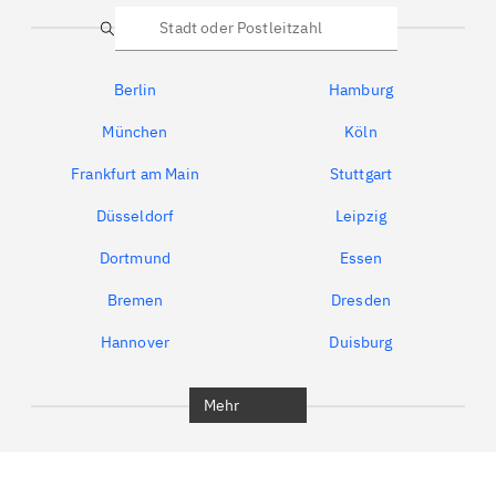
Suche
Berlin
Hamburg
München
Köln
Frankfurt am Main
Stuttgart
Düsseldorf
Leipzig
Dortmund
Essen
Bremen
Dresden
Hannover
Duisburg
Bochum
München
Mehr
Regensburg
Ingolstadt
Würzburg
Furth