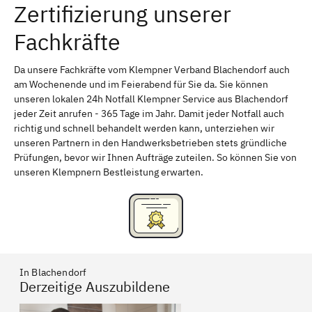
Zertifizierung unserer
Erlangen
Bamberg
Fachkräfte
Bayreuth
Aschaffenburg
Kempten (Allgäu)
Neu-Ulm
Da unsere Fachkräfte vom Klempner Verband Blachendorf auch
am Wochenende und im Feierabend für Sie da. Sie können
Schweinfurt
Passau
unseren lokalen 24h Notfall Klempner Service aus Blachendorf
jeder Zeit anrufen - 365 Tage im Jahr. Damit jeder Notfall auch
Freising
Rudelsdorf, Mittelfranken
richtig und schnell behandelt werden kann, unterziehen wir
unseren Partnern in den Handwerksbetrieben stets gründliche
Prüfungen, bevor wir Ihnen Aufträge zuteilen. So können Sie von
unseren Klempnern Bestleistung erwarten.
In Blachendorf
Derzeitige Auszubildene