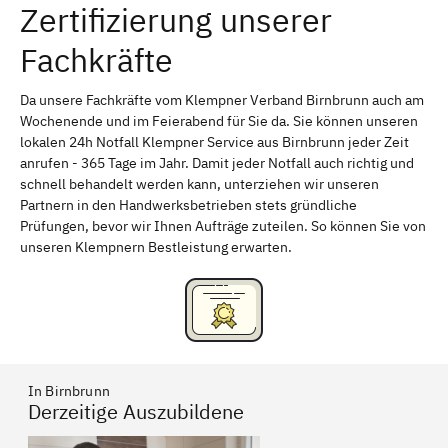
Zertifizierung unserer
Erlangen
Bamberg
Fachkräfte
Bayreuth
Aschaffenburg
Kempten (Allgäu)
Neu-Ulm
Da unsere Fachkräfte vom Klempner Verband Birnbrunn auch am
Wochenende und im Feierabend für Sie da. Sie können unseren
Schweinfurt
Passau
lokalen 24h Notfall Klempner Service aus Birnbrunn jeder Zeit
anrufen - 365 Tage im Jahr. Damit jeder Notfall auch richtig und
Freising
Rudelsdorf, Mittelfranken
schnell behandelt werden kann, unterziehen wir unseren
Partnern in den Handwerksbetrieben stets gründliche
Prüfungen, bevor wir Ihnen Aufträge zuteilen. So können Sie von
unseren Klempnern Bestleistung erwarten.
In Birnbrunn
Derzeitige Auszubildene