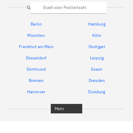
Suche
Berlin
Hamburg
München
Köln
Frankfurt am Main
Stuttgart
Düsseldorf
Leipzig
Dortmund
Essen
Bremen
Dresden
Hannover
Duisburg
Bochum
München
Mehr
Regensburg
Ingolstadt
Würzburg
Furth