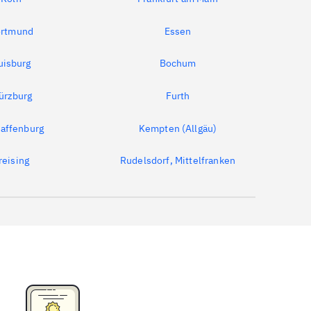
rtmund
Essen
uisburg
Bochum
ürzburg
Furth
affenburg
Kempten (Allgäu)
reising
Rudelsdorf, Mittelfranken