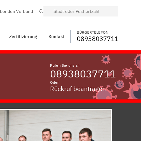
ber den Verbund
Suche
BÜRGERTELEFON
WECHSELN
08938037711
takt
Bergham, Inn
BÜRGERTELEFON
Zertifizierung
Kontakt
08938037711
Rufen Sie uns an
08938037711
Oder
Rückruf beantragen