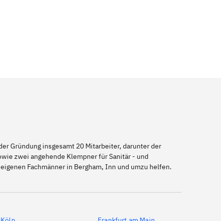
er Gründung insgesamt 20 Mitarbeiter, darunter der
sowie zwei angehende Klempner für Sanitär - und
useigenen Fachmänner in Bergham, Inn und umzu helfen.
Köln
Frankfurt am Main