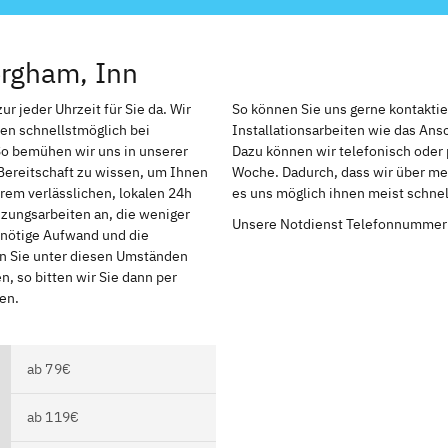
ergham, Inn
r jeder Uhrzeit für Sie da. Wir
So können Sie uns gerne kontakti
en schnellstmöglich bei
Installationsarbeiten wie das An
So bemühen wir uns in unserer
Dazu können wir telefonisch oder 
Bereitschaft zu wissen, um Ihnen
Woche. Dadurch, dass wir über meh
rem verlässlichen, lokalen 24h
es uns möglich ihnen meist schnel
izungsarbeiten an, die weniger
Unsere Notdienst Telefonnummer
r nötige Aufwand und die
en Sie unter diesen Umständen
, so bitten wir Sie dann per
en.
ab 79€
ab 119€