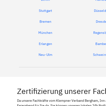
Stuttgart
Düsseld
Bremen
Dresd
München
Regensb
Erlangen
Bambe
Neu-Ulm
Schwein
Zertifizierung unserer Fac
Da unsere Fachkräfte vom Klempner Verband Bergham, In
Feierabend für Sie da. Sie können unseren lokalen 24h Not