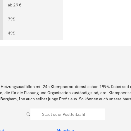
ab 29 €
79€
49€
 Heizungsausfällen mit 24h Klempnernotdienst schon 1995. Dabei seit d
e, die für die Planung und Organisation zuständig sind, drei Klempner 
 Bergham, Inn auch selbst junge Profis aus. So können auch unsere ha
Suche
rg
München