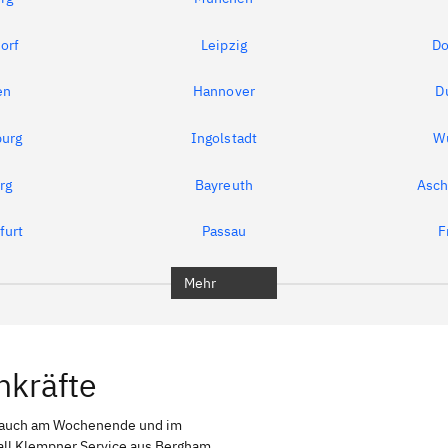
orf
Leipzig
Do
en
Hannover
D
urg
Ingolstadt
W
rg
Bayreuth
Asch
furt
Passau
F
Mehr
hkräfte
n auch am Wochenende und im
fall Klempner Service aus Bergham,