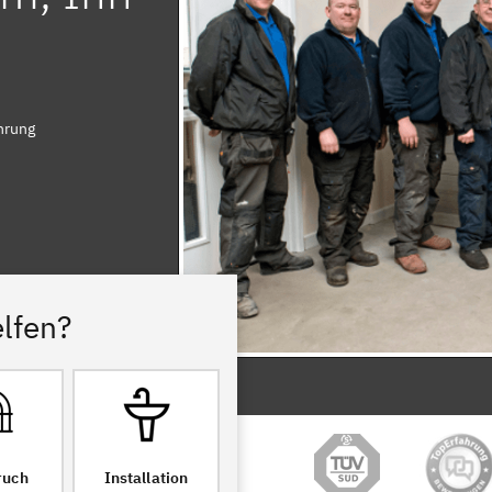
hrung
lfen?
ruch
Installation