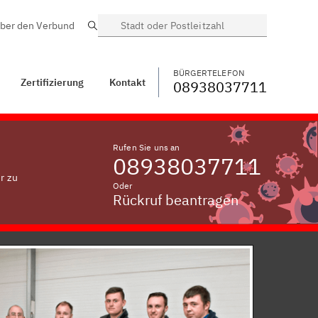
ber den Verbund
Suche
BÜRGERTELEFON
WECHSELN
08938037711
Bergen im Chiemgau
BÜRGERTELEFON
Zertifizierung
Kontakt
08938037711
Rufen Sie uns an
08938037711
r zu
Oder
Rückruf beantragen