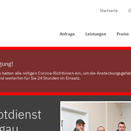
Startseite
Ü
rage
Leistungen
Preise
Zertifizierung
Kontakt
Anfrage
Leistungen
Preise
ügung!
halten alle nötigen Corona-Richtlinien ein, um die Ansteckungsgefah
nd weiterhin für Sie 24 Stunden im Einsatz.
otdienst
mgau