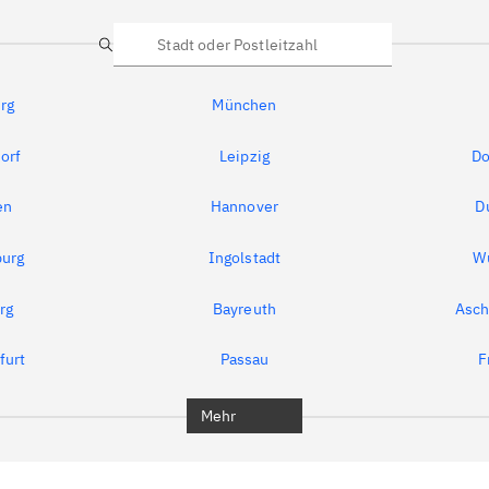
Suche
rg
München
orf
Leipzig
Do
en
Hannover
D
urg
Ingolstadt
W
rg
Bayreuth
Asch
furt
Passau
F
Mehr