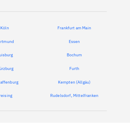
Köln
Frankfurt am Main
rtmund
Essen
uisburg
Bochum
ürzburg
Furth
affenburg
Kempten (Allgäu)
reising
Rudelsdorf, Mittelfranken