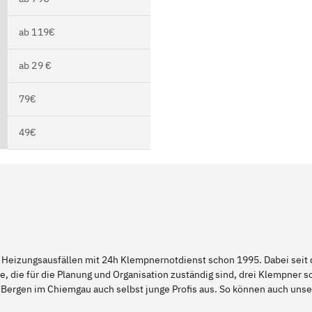
ab 119€
ab 29 €
79€
49€
 Heizungsausfällen mit 24h Klempnernotdienst schon 1995. Dabei seit d
e, die für die Planung und Organisation zuständig sind, drei Klempner 
 Bergen im Chiemgau auch selbst junge Profis aus. So können auch un