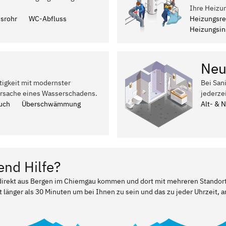
Ihre Heizu
ssrohr
WC-Abfluss
Heizungsre
Heizungsins
Neu
tigkeit mit modernster
Bei San
Ursache eines Wasserschadens.
jederze
uch
Überschwämmung
Alt- & 
end Hilfe?
r direkt aus Bergen im Chiemgau kommen und dort mit mehreren Standor
t länger als 30 Minuten um bei Ihnen zu sein und das zu jeder Uhrzeit, a