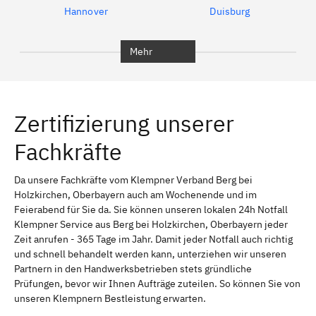
Hannover
Duisburg
Bochum
München
Mehr
Regensburg
Ingolstadt
Würzburg
Furth
Zertifizierung unserer
Erlangen
Bamberg
Fachkräfte
Bayreuth
Aschaffenburg
Kempten (Allgäu)
Neu-Ulm
Da unsere Fachkräfte vom Klempner Verband Berg bei
Holzkirchen, Oberbayern auch am Wochenende und im
Schweinfurt
Passau
Feierabend für Sie da. Sie können unseren lokalen 24h Notfall
Klempner Service aus Berg bei Holzkirchen, Oberbayern jeder
Freising
Rudelsdorf, Mittelfranken
Zeit anrufen - 365 Tage im Jahr. Damit jeder Notfall auch richtig
und schnell behandelt werden kann, unterziehen wir unseren
Partnern in den Handwerksbetrieben stets gründliche
Prüfungen, bevor wir Ihnen Aufträge zuteilen. So können Sie von
unseren Klempnern Bestleistung erwarten.