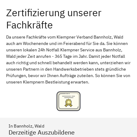
Zertifizierung unserer
Erlangen
Bamberg
Fachkräfte
Bayreuth
Aschaffenburg
Kempten (Allgäu)
Neu-Ulm
Da unsere Fachkräfte vom Klempner Verband Bannholz, Wald
auch am Wochenende und im Feierabend für Sie da. Sie können
Schweinfurt
Passau
unseren lokalen 24h Notfall Klempner Service aus Bannholz,
Wald jeder Zeit anrufen - 365 Tage im Jahr. Damit jeder Notfall
Freising
Rudelsdorf, Mittelfranken
auch richtig und schnell behandelt werden kann, unterziehen wir
unseren Partnern in den Handwerksbetrieben stets gründliche
Prüfungen, bevor wir Ihnen Aufträge zuteilen. So können Sie von
unseren Klempnern Bestleistung erwarten.
In Bannholz, Wald
Derzeitige Auszubildene