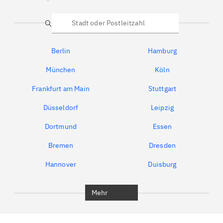
Suche
Berlin
Hamburg
München
Köln
Frankfurt am Main
Stuttgart
Düsseldorf
Leipzig
Dortmund
Essen
Bremen
Dresden
Hannover
Duisburg
Bochum
München
Mehr
Regensburg
Ingolstadt
Würzburg
Furth