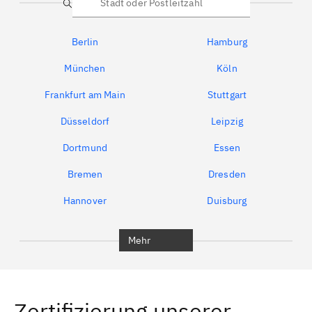
Suche
Berlin
Hamburg
München
Köln
Frankfurt am Main
Stuttgart
Düsseldorf
Leipzig
Dortmund
Essen
Bremen
Dresden
Hannover
Duisburg
Bochum
München
Mehr
Regensburg
Ingolstadt
Würzburg
Furth
Zertifizierung unserer
Erlangen
Bamberg