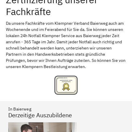
Fachkräfte
Bayreuth
Aschaffenburg
Kempten (Allgäu)
Neu-Ulm
Da unsere Fachkräfte vom Klempner Verband Baierweg auch am
Wochenende und im Feierabend für Sie da. Sie können unseren
Schweinfurt
Passau
lokalen 24h Notfall Klempner Service aus Baierweg jeder Zeit
anrufen - 365 Tage im Jahr. Damit jeder Notfall auch richtig und
Freising
Rudelsdorf, Mittelfranken
schnell behandelt werden kann, unterziehen wir unseren
Partnern in den Handwerksbetrieben stets gründliche
Prüfungen, bevor wir Ihnen Aufträge zuteilen. So können Sie von
unseren Klempnern Bestleistung erwarten.
In Baierweg
Derzeitige Auszubildene