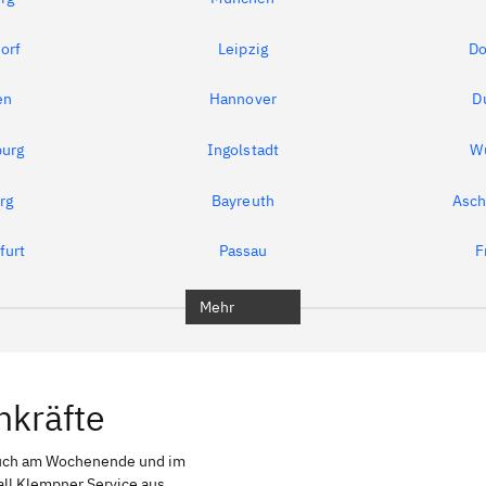
orf
Leipzig
Do
en
Hannover
D
urg
Ingolstadt
W
rg
Bayreuth
Asch
furt
Passau
F
Mehr
hkräfte
auch am Wochenende und im
all Klempner Service aus