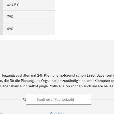
ab 29 €
79€
49€
 Heizungsausfällen mit 24h Klempnernotdienst schon 1995. Dabei seit d
e, die für die Planung und Organisation zuständig sind, drei Klempner 
d Babensham auch selbst junge Profis aus. So können auch unsere hau
Suche
rg
München