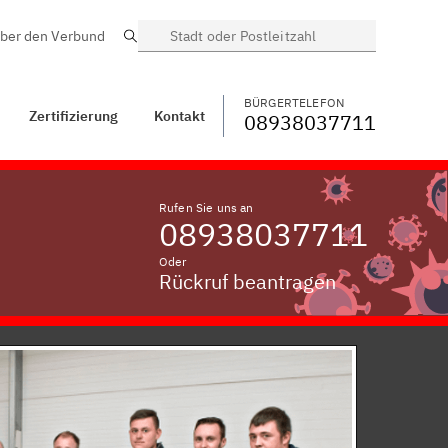
ber den Verbund
Suche
BÜRGERTELEFON
WECHSELN
08938037711
ntakt
Babensham
BÜRGERTELEFON
Zertifizierung
Kontakt
08938037711
Rufen Sie uns an
08938037711
Oder
Rückruf beantragen