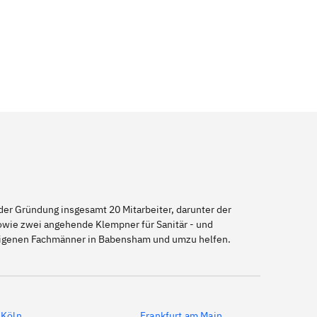
er Gründung insgesamt 20 Mitarbeiter, darunter der
sowie zwei angehende Klempner für Sanitär - und
seigenen Fachmänner in Babensham und umzu helfen.
Köln
Frankfurt am Main