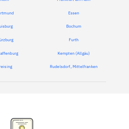
rtmund
Essen
uisburg
Bochum
ürzburg
Furth
affenburg
Kempten (Allgäu)
reising
Rudelsdorf, Mittelfranken