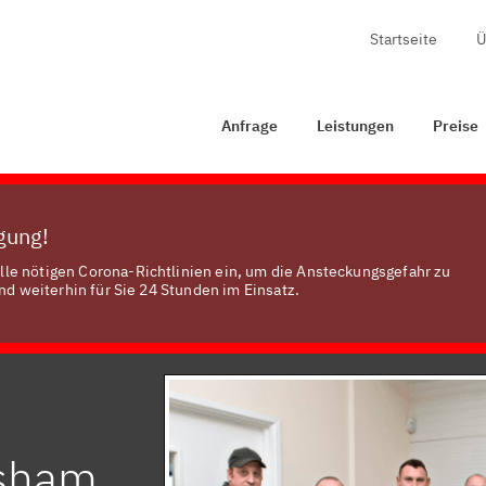
Startseite
Ü
Anfrage
Leistungen
Preise
Zertifizierung
Ko
Anfrage
Leistungen
Preise
ügung!
le nötigen Corona-Richtlinien ein, um die Ansteckungsgefahr zu
nd weiterhin für Sie 24 Stunden im Einsatz.
nsham