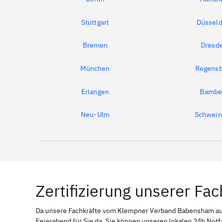
Stuttgart
Düsseld
Bremen
Dresd
München
Regensb
Erlangen
Bambe
Neu-Ulm
Schwein
Zertifizierung unserer Fac
Da unsere Fachkräfte vom Klempner Verband Babensham 
Feierabend für Sie da. Sie können unseren lokalen 24h Notf