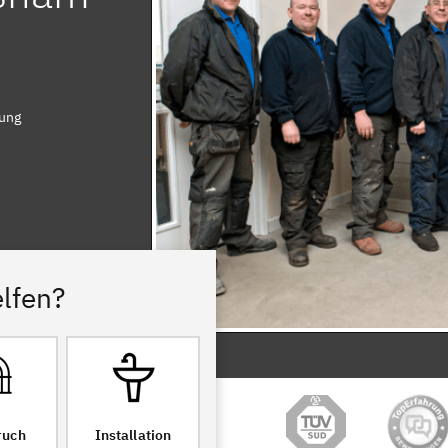
rung
lfen?
ruch
Installation