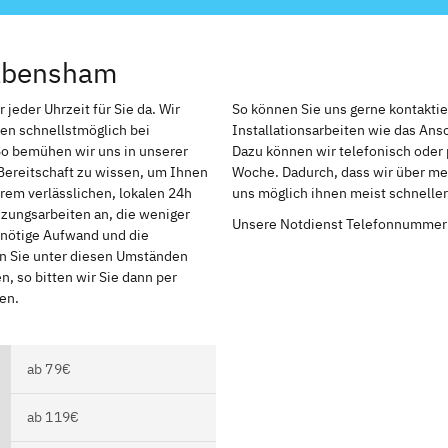
Babensham
jeder Uhrzeit für Sie da. Wir
So können Sie uns gerne kontakti
en schnellstmöglich bei
Installationsarbeiten wie das An
So bemühen wir uns in unserer
Dazu können wir telefonisch oder 
Bereitschaft zu wissen, um Ihnen
Woche. Dadurch, dass wir über me
rem verlässlichen, lokalen 24h
uns möglich ihnen meist schnelle
izungsarbeiten an, die weniger
Unsere Notdienst Telefonnummer
r nötige Aufwand und die
en Sie unter diesen Umständen
, so bitten wir Sie dann per
en.
ab 79€
ab 119€