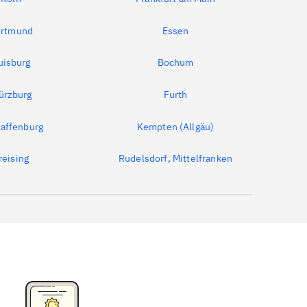
rtmund
Essen
uisburg
Bochum
ürzburg
Furth
affenburg
Kempten (Allgäu)
reising
Rudelsdorf, Mittelfranken