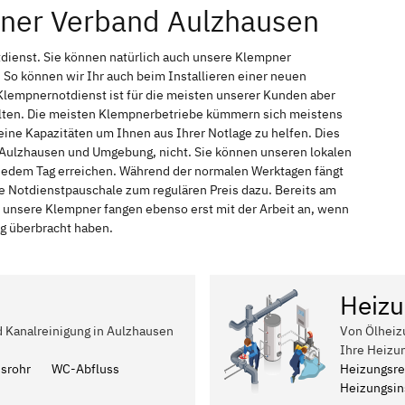
pner Verband Aulzhausen
dienst. Sie können natürlich auch unsere Klempner
So können wir Ihr auch beim Installieren einer neuen
Klempnernotdienst ist für die meisten unserer Kunden aber
halten. Die meisten Klempnerbetriebe kümmern sich meistens
ine Kapazitäten um Ihnen aus Ihrer Notlage zu helfen. Dies
in Aulzhausen und Umgebung, nicht. Sie können unseren lokalen
n jedem Tag erreichen. Während der normalen Werktagen fängt
ne Notdienstpauschale zum regulären Preis dazu. Bereits am
 unsere Klempner fangen ebenso erst mit der Arbeit an, wenn
ag überbracht haben.
Heizu
d Kanalreinigung in Aulzhausen
Von Ölheiz
Ihre Heizu
ssrohr
WC-Abfluss
Heizungsre
Heizungsins