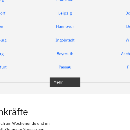
orf
Leipzig
Do
en
Hannover
D
urg
Ingolstadt
W
rg
Bayreuth
Asch
furt
Passau
F
Mehr
hkräfte
auch am Wochenende und im
all Klempner Service aus