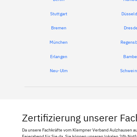
Stuttgart
Düsseld
Bremen
Dresd
München
Regensb
Erlangen
Bambe
Neu-Ulm
Schwein
Zertifizierung unserer Fac
Da unsere Fachkräfte vom Klempner Verband Aulzhausen 
Feierabend für Sie da. Sie können unseren lokalen 24h Notf