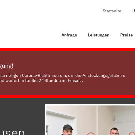
Startseite
Ü
Anfrage
Leistungen
Preise
Zertifizierung
Ko
Anfrage
Leistungen
Preise
ügung!
lle nötigen Corona-Richtlinien ein, um die Ansteckungsgefahr zu
nd weiterhin für Sie 24 Stunden im Einsatz.
ausen