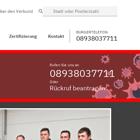
ber den Verbund
Suche
BÜRGERTELEFON
WECHSELN
08938037711
ntakt
Aulzhausen
BÜRGERTELEFON
Zertifizierung
Kontakt
08938037711
Rufen Sie uns an
08938037711
Oder
Rückruf beantragen