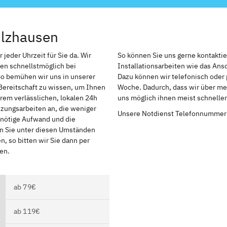
ulzhausen
jeder Uhrzeit für Sie da. Wir
So können Sie uns gerne kontakti
en schnellstmöglich bei
Installationsarbeiten wie das An
So bemühen wir uns in unserer
Dazu können wir telefonisch oder 
Bereitschaft zu wissen, um Ihnen
Woche. Dadurch, dass wir über meh
rem verlässlichen, lokalen 24h
uns möglich ihnen meist schnelle
izungsarbeiten an, die weniger
Unsere Notdienst Telefonnummer
r nötige Aufwand und die
en Sie unter diesen Umständen
, so bitten wir Sie dann per
en.
ab 79€
ab 119€