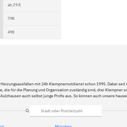
ab 29 €
79€
49€
 Heizungsausfällen mit 24h Klempnernotdienst schon 1995. Dabei seit d
e, die für die Planung und Organisation zuständig sind, drei Klempner 
 Aulzhausen auch selbst junge Profis aus. So können auch unsere hau
Suche
rg
München