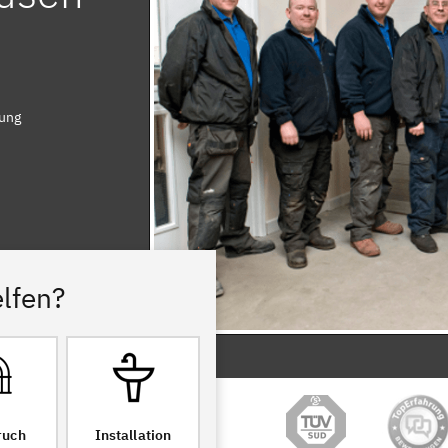
rung
lfen?
ruch
Installation