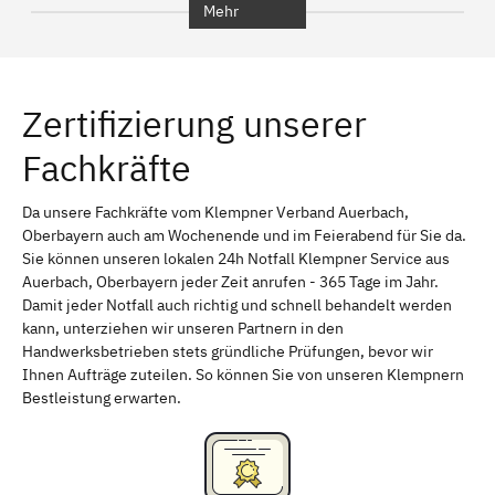
Mehr
Regensburg
Ingolstadt
Würzburg
Furth
Zertifizierung unserer
Erlangen
Bamberg
Fachkräfte
Bayreuth
Aschaffenburg
Kempten (Allgäu)
Neu-Ulm
Da unsere Fachkräfte vom Klempner Verband Auerbach,
Oberbayern auch am Wochenende und im Feierabend für Sie da.
Schweinfurt
Passau
Sie können unseren lokalen 24h Notfall Klempner Service aus
Auerbach, Oberbayern jeder Zeit anrufen - 365 Tage im Jahr.
Freising
Rudelsdorf, Mittelfranken
Damit jeder Notfall auch richtig und schnell behandelt werden
kann, unterziehen wir unseren Partnern in den
Handwerksbetrieben stets gründliche Prüfungen, bevor wir
Ihnen Aufträge zuteilen. So können Sie von unseren Klempnern
Bestleistung erwarten.