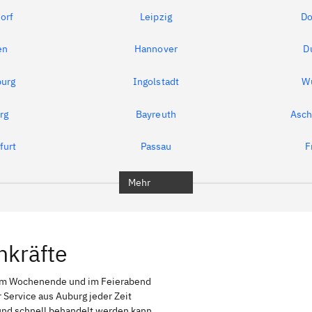
orf
Leipzig
Do
en
Hannover
D
urg
Ingolstadt
W
rg
Bayreuth
Asch
furt
Passau
F
Mehr
hkräfte
 am Wochenende und im Feierabend
 Service aus Auburg jeder Zeit
g und schnell behandelt werden kann,