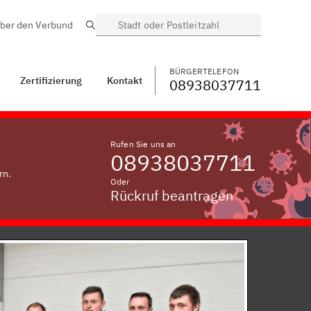
ber den Verbund
Suche
BÜRGERTELEFON
WECHSELN
08938037711
Kontakt
Auburg
BÜRGERTELEFON
Zertifizierung
Kontakt
08938037711
Rufen Sie uns an
08938037711
rn.
Oder
Rückruf beantragen