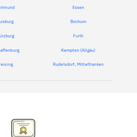
rtmund
Essen
uisburg
Bochum
ürzburg
Furth
affenburg
Kempten (Allgäu)
reising
Rudelsdorf, Mittelfranken