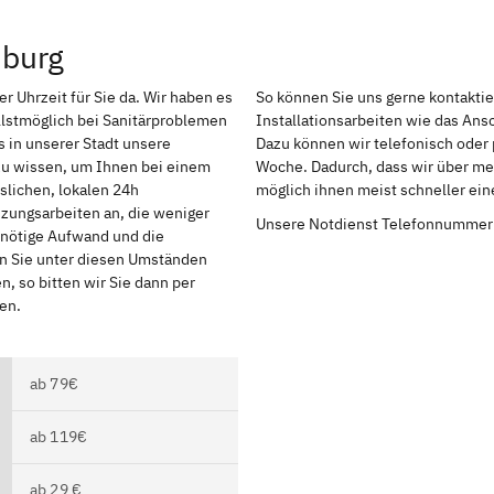
uburg
r Uhrzeit für Sie da. Wir haben es
So können Sie uns gerne kontakti
lstmöglich bei Sanitärproblemen
Installationsarbeiten wie das An
 in unserer Stadt unsere
Dazu können wir telefonisch oder 
 zu wissen, um Ihnen bei einem
Woche. Dadurch, dass wir über meh
slichen, lokalen 24h
möglich ihnen meist schneller ei
izungsarbeiten an, die weniger
Unsere Notdienst Telefonnummer
r nötige Aufwand und die
en Sie unter diesen Umständen
, so bitten wir Sie dann per
en.
ab 79€
ab 119€
ab 29 €