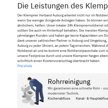
Die Leistungen des Klem
Der Klempner Verband Auburg arbeitet nicht nur im Notdie
wenn Sie weniger dringende Anliegen haben. So können wir
ähnlichem, helfen. Unser lokaler 24h Klempnernotdienst is
sollten Sie auch im Hinterkopf behalten. Die meisten Klem
jahrelangen Kunden und haben gar keine Kapazitäten um Ihne
dank unserer zahlreichen Partner in Auburg und Umgebung, 
Auburg zu jeder Uhrzeit, an jedem Tag erreichen. Während d
Notdienst an und es kommt eine Notdienstpauschale zum reg
unsere Festpreise durch und unsere Klempner fangen ebenso
schriftlich einen Kostenvoranschlag überbracht haben.
Preisliste
Rohrreinigung
Wir garantieren eine schnelle Rohr - un
modernster Technik.
Küchenabfluss
Kanal- & Hauptabflu