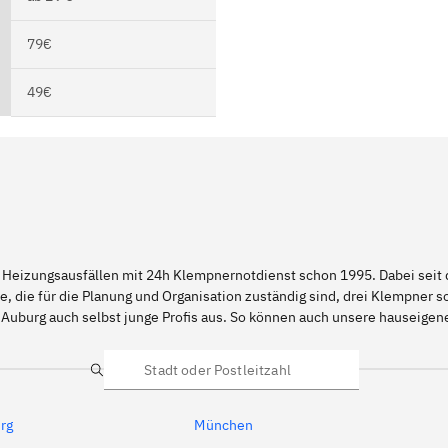
79€
49€
 Heizungsausfällen mit 24h Klempnernotdienst schon 1995. Dabei seit d
e, die für die Planung und Organisation zuständig sind, drei Klempner 
 Auburg auch selbst junge Profis aus. So können auch unsere hauseige
Suche
rg
München