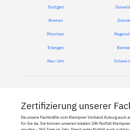
Stuttgart
Düsseld
Bremen
Dresd
München
Regensb
Erlangen
Bambe
Neu-Ulm
Schwein
Zertifizierung unserer Fac
Da unsere Fachkräfte vom Klempner Verband Auburg auch
für Sie da. Sie können unseren lokalen 24h Notfall Klempner
anrufen - 365 Tage im Jahr. Damit jeder Notfall auch richti