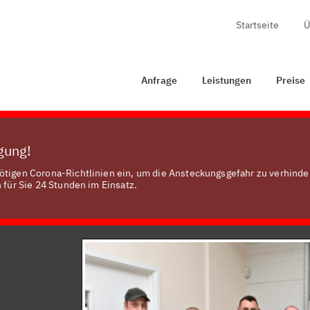
Startseite
Ü
Anfrage
Leistungen
Preise
Zertifizierung
Anfrage
Leistungen
Preise
ügung!
ötigen Corona-Richtlinien ein, um die Ansteckungsgefahr zu verhinde
 für Sie 24 Stunden im Einsatz.
g