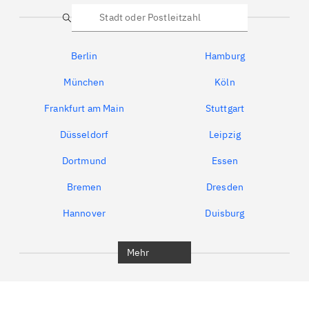
Suche
Berlin
Hamburg
München
Köln
Frankfurt am Main
Stuttgart
Düsseldorf
Leipzig
Dortmund
Essen
Bremen
Dresden
Hannover
Duisburg
Bochum
München
Mehr
Regensburg
Ingolstadt
Würzburg
Furth