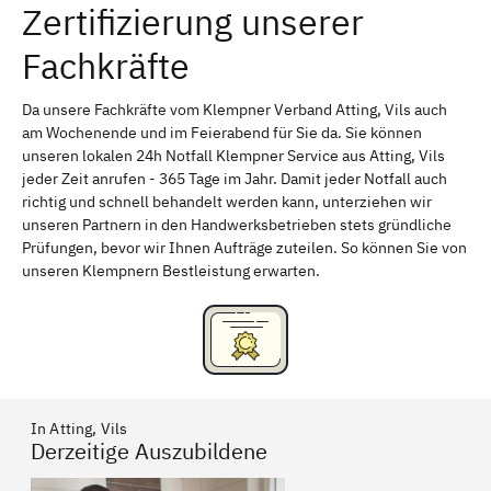
Zertifizierung unserer
Erlangen
Bamberg
Fachkräfte
Bayreuth
Aschaffenburg
Kempten (Allgäu)
Neu-Ulm
Da unsere Fachkräfte vom Klempner Verband Atting, Vils auch
am Wochenende und im Feierabend für Sie da. Sie können
Schweinfurt
Passau
unseren lokalen 24h Notfall Klempner Service aus Atting, Vils
jeder Zeit anrufen - 365 Tage im Jahr. Damit jeder Notfall auch
Freising
Rudelsdorf, Mittelfranken
richtig und schnell behandelt werden kann, unterziehen wir
unseren Partnern in den Handwerksbetrieben stets gründliche
Prüfungen, bevor wir Ihnen Aufträge zuteilen. So können Sie von
unseren Klempnern Bestleistung erwarten.
In Atting, Vils
Derzeitige Auszubildene