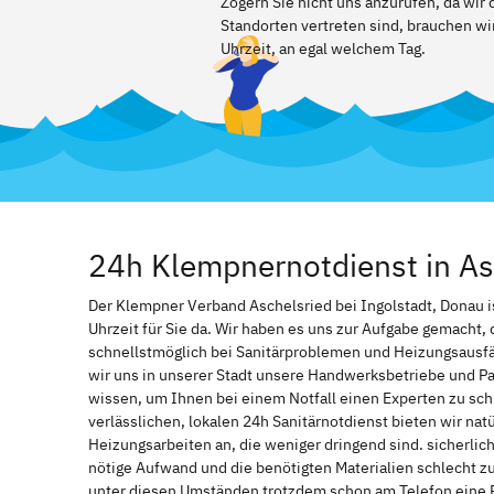
Zögern Sie nicht uns anzurufen, da wir
Standorten vertreten sind, brauchen wir
Uhrzeit, an egal welchem Tag.
24h Klempnernotdienst in As
Der Klempner Verband Aschelsried bei Ingolstadt, Donau is
Uhrzeit für Sie da. Wir haben es uns zur Aufgabe gemacht
schnellstmöglich bei Sanitärproblemen und Heizungsausf
wir uns in unserer Stadt unsere Handwerksbetriebe und Par
wissen, um Ihnen bei einem Notfall einen Experten zu s
verlässlichen, lokalen 24h Sanitärnotdienst bieten wir natü
Heizungsarbeiten an, die weniger dringend sind. sicherlic
nötige Aufwand und die benötigten Materialien schlecht z
unter diesen Umständen trotzdem schon am Telefon eine 