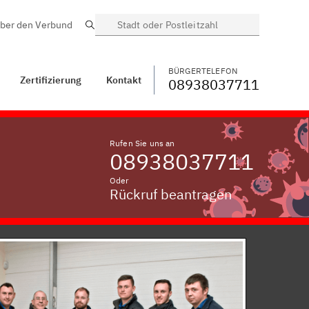
ber den Verbund
Suche
BÜRGERTELEFON
WECHSELN
08938037711
Aschelsried bei
Ingolstadt, Donau
BÜRGERTELEFON
Zertifizierung
Kontakt
08938037711
Rufen Sie uns an
08938037711
Oder
Rückruf beantragen