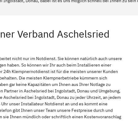
i Ingolstadt, Donau, dabei ist es uns möglich schnell bei Ihnen zu sein
ner Verband Aschelsried
eitet nicht nur im Notdienst. Sie können natürlich auch unsere
n haben. So können wir Ihr auch beim Installieren einer
r 24h Klempnernotdienst ist für die meisten unserer Kunden
f behalten. Die meisten Klempnerbetriebe kümmern sich
ben gar keine Kapazitäten um Ihnen aus Ihrer Notlage zu
hen Partner in Aschelsried bei Ingolstadt, Donau und Umgebung,
e Aschelsried bei Ingolstadt, Donau zu jeder Uhrzeit, an jedem
 Uhr unser Installateur Notdienst an und es kommt eine
elefon gibt Ihnen unser Team unsere Festpreise durch und
n sie Ihnen mündlich oder schriftlich einen Kostenvoranschlag