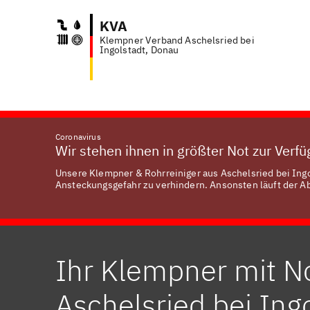
KVA
Klempner Verband Aschelsried bei
Anfra
Ingolstadt, Donau
Coronavirus
Wir stehen ihnen in größter Not zur Verf
Unsere Klempner & Rohrreiniger aus Aschelsried bei Ingol
Ansteckungsgefahr zu verhindern. Ansonsten läuft der Abl
Ihr Klempner mit No
Aschelsried bei Ingo