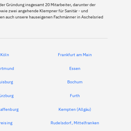
er Gründung insgesamt 20 Mitarbeiter, darunter der
sowie zwei angehende Klempner für Sanitär - und
önnen auch unsere hauseigenen Fachmänner in Aschelsried
Köln
Frankfurt am Main
rtmund
Essen
uisburg
Bochum
ürzburg
Furth
affenburg
Kempten (Allgäu)
reising
Rudelsdorf, Mittelfranken