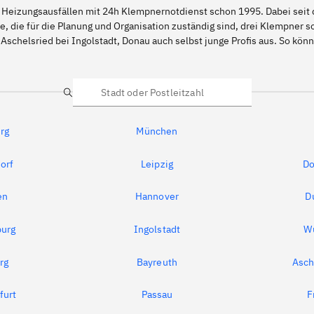
 Heizungsausfällen mit 24h Klempnernotdienst schon 1995. Dabei seit d
e, die für die Planung und Organisation zuständig sind, drei Klempner 
Aschelsried bei Ingolstadt, Donau auch selbst junge Profis aus. So k
Suche
rg
München
orf
Leipzig
Do
en
Hannover
D
urg
Ingolstadt
W
rg
Bayreuth
Asch
furt
Passau
F