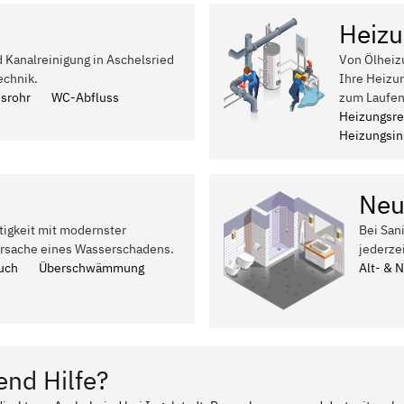
Heizu
d Kanalreinigung in Aschelsried
Von Ölheiz
echnik.
Ihre Heizun
ssrohr
WC-Abfluss
zum Laufen
Heizungsre
Heizungsins
Neu
tigkeit mit modernster
Bei San
Ursache eines Wasserschadens.
jederze
uch
Überschwämmung
Alt- & 
end Hilfe?