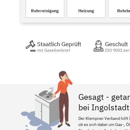
Rohrreinigung
Heizung
Rohrb
Staatlich Geprüft
Geschult
mit Gesellenbrief
ISO 9001 zert
Gesagt - geta
bei Ingolstad
Der Klempner Verband hilft 
ob es sich dabei um Gas-, Ö