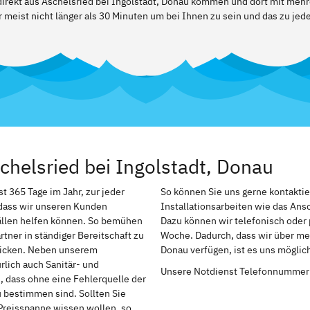
 direkt aus Aschelsried bei Ingolstadt, Donau kommen und dort mit meh
 meist nicht länger als 30 Minuten um bei Ihnen zu sein und das zu jed
chelsried bei Ingolstadt, Donau
t 365 Tage im Jahr, zur jeder
So können Sie uns gerne kontakti
, dass wir unseren Kunden
Installationsarbeiten wie das An
ällen helfen können. So bemühen
Dazu können wir telefonisch oder 
tner in ständiger Bereitschaft zu
Woche. Dadurch, dass wir über meh
chicken. Neben unserem
Donau verfügen, ist es uns möglic
rlich auch Sanitär- und
Unsere Notdienst Telefonnummer
h, dass ohne eine Fehlerquelle der
u bestimmen sind. Sollten Sie
Preisspanne wissen wollen, so