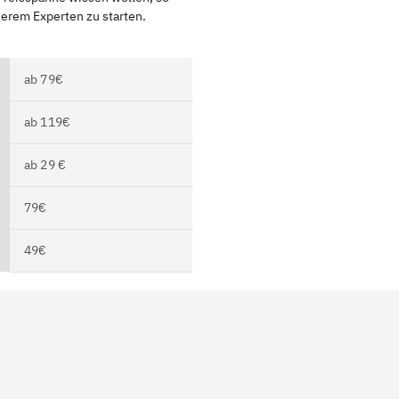
serem Experten zu starten.
ab 79€
ab 119€
ab 29 €
79€
49€