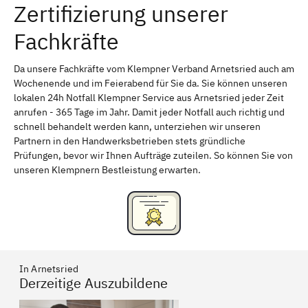
Zertifizierung unserer
Erlangen
Bamberg
Fachkräfte
Bayreuth
Aschaffenburg
Kempten (Allgäu)
Neu-Ulm
Da unsere Fachkräfte vom Klempner Verband Arnetsried auch am
Wochenende und im Feierabend für Sie da. Sie können unseren
Schweinfurt
Passau
lokalen 24h Notfall Klempner Service aus Arnetsried jeder Zeit
anrufen - 365 Tage im Jahr. Damit jeder Notfall auch richtig und
Freising
Rudelsdorf, Mittelfranken
schnell behandelt werden kann, unterziehen wir unseren
Partnern in den Handwerksbetrieben stets gründliche
Prüfungen, bevor wir Ihnen Aufträge zuteilen. So können Sie von
unseren Klempnern Bestleistung erwarten.
In Arnetsried
Derzeitige Auszubildene