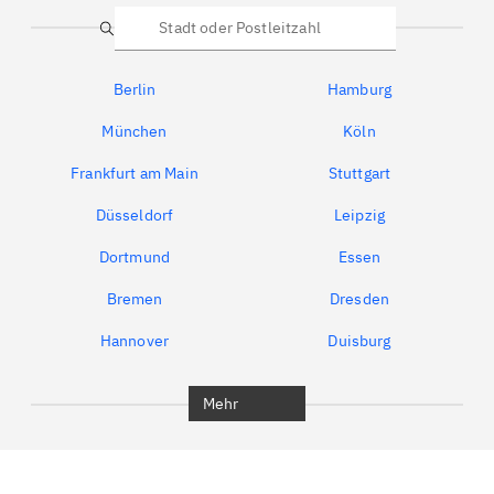
Suche
Berlin
Hamburg
München
Köln
Frankfurt am Main
Stuttgart
Düsseldorf
Leipzig
Dortmund
Essen
Bremen
Dresden
Hannover
Duisburg
Bochum
München
Mehr
Regensburg
Ingolstadt
Würzburg
Furth