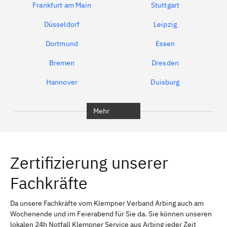
Frankfurt am Main
Stuttgart
Düsseldorf
Leipzig
Dortmund
Essen
Bremen
Dresden
Hannover
Duisburg
Bochum
München
Mehr
Regensburg
Ingolstadt
Würzburg
Furth
Zertifizierung unserer
Erlangen
Bamberg
Fachkräfte
Bayreuth
Aschaffenburg
Kempten (Allgäu)
Neu-Ulm
Da unsere Fachkräfte vom Klempner Verband Arbing auch am
Wochenende und im Feierabend für Sie da. Sie können unseren
Schweinfurt
Passau
lokalen 24h Notfall Klempner Service aus Arbing jeder Zeit