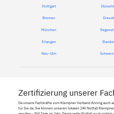
Stuttgart
Düsseld
Bremen
Dresd
München
Regensb
Erlangen
Bambe
Neu-Ulm
Schwein
Zertifizierung unserer Fac
Da unsere Fachkräfte vom Klempner Verband Anning auch
für Sie da. Sie können unseren lokalen 24h Notfall Klempner
anrufen - 365 Tage im Jahr. Damit jeder Notfall auch richti