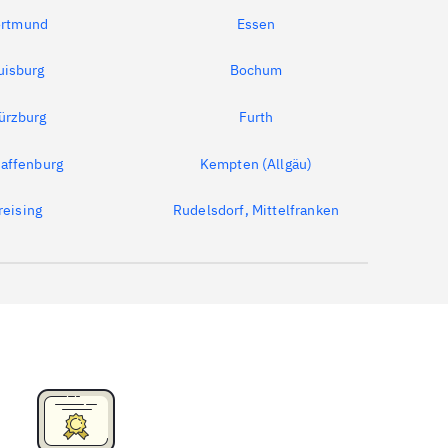
rtmund
Essen
uisburg
Bochum
ürzburg
Furth
affenburg
Kempten (Allgäu)
reising
Rudelsdorf, Mittelfranken