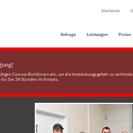
Startseite
Ü
Anfrage
Leistungen
Preise
Zertifizierung
Anfrage
Leistungen
Preise
ügung!
ötigen Corona-Richtlinien ein, um die Ansteckungsgefahr zu verhinde
 für Sie 24 Stunden im Einsatz.