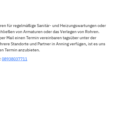
eren für regelmäßige Sanitär- und Heizungswartungen oder
schließen von Armaturen oder das Verlegen von Rohren.
per Mail einen Termin vereinbaren tagsüber unter der
rere Standorte und Partner in Anning verfügen, ist es uns
nen Termin anzubieten.
:
08938037711