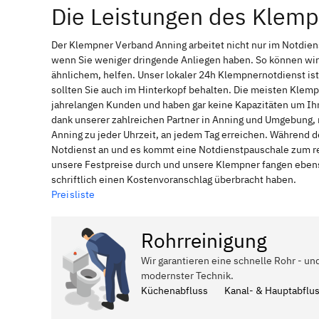
Die Leistungen des Klem
Der Klempner Verband Anning arbeitet nicht nur im Notdie
wenn Sie weniger dringende Anliegen haben. So können wir
ähnlichem, helfen. Unser lokaler 24h Klempnernotdienst is
sollten Sie auch im Hinterkopf behalten. Die meisten Klem
jahrelangen Kunden und haben gar keine Kapazitäten um Ihne
dank unserer zahlreichen Partner in Anning und Umgebung, n
Anning zu jeder Uhrzeit, an jedem Tag erreichen. Während d
Notdienst an und es kommt eine Notdienstpauschale zum reg
unsere Festpreise durch und unsere Klempner fangen ebenso
schriftlich einen Kostenvoranschlag überbracht haben.
Preisliste
Rohrreinigung
Wir garantieren eine schnelle Rohr - un
modernster Technik.
Küchenabfluss
Kanal- & Hauptabflu