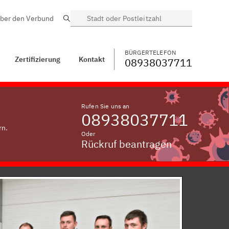
ber den Verbund
Suche
BÜRGERTELEFON
WECHSELN
08938037711
Kontakt
Anning
BÜRGERTELEFON
Zertifizierung
Kontakt
08938037711
Rufen Sie uns an
08938037711
rn.
Oder
Rückruf beantragen