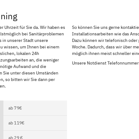
nning
r Uhrzeit für Sie da. Wir haben es
So können Sie uns gerne kontakti
lstmöglich bei Sanitärproblemen
Installationsarbeiten wie das An
 in unserer Stadt unsere
Dazu können wir telefonisch oder 
 zu wissen, um Ihnen bei einem
Woche. Dadurch, dass wir über meh
slichen, lokalen 24h
möglich ihnen meist schneller ei
izungsarbeiten an, die weniger
Unsere Notdienst Telefonnummer
r nötige Aufwand und die
en Sie unter diesen Umständen
, so bitten wir Sie dann per
en.
ab 79€
ab 119€
ab 29 €