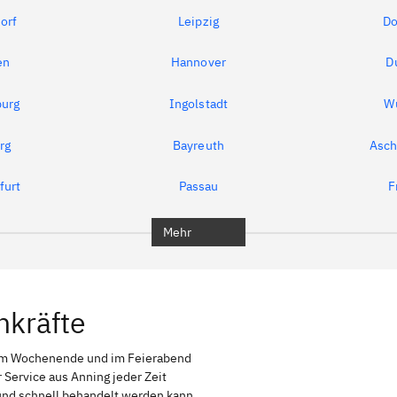
orf
Leipzig
Do
en
Hannover
D
urg
Ingolstadt
W
rg
Bayreuth
Asch
furt
Passau
F
Mehr
hkräfte
 am Wochenende und im Feierabend
 Service aus Anning jeder Zeit
g und schnell behandelt werden kann,