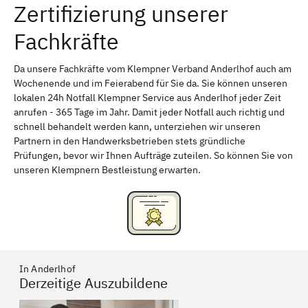
Zertifizierung unserer
Erlangen
Bamberg
Fachkräfte
Bayreuth
Aschaffenburg
Kempten (Allgäu)
Neu-Ulm
Da unsere Fachkräfte vom Klempner Verband Anderlhof auch am
Wochenende und im Feierabend für Sie da. Sie können unseren
Schweinfurt
Passau
lokalen 24h Notfall Klempner Service aus Anderlhof jeder Zeit
anrufen - 365 Tage im Jahr. Damit jeder Notfall auch richtig und
Freising
Rudelsdorf, Mittelfranken
schnell behandelt werden kann, unterziehen wir unseren
Partnern in den Handwerksbetrieben stets gründliche
Prüfungen, bevor wir Ihnen Aufträge zuteilen. So können Sie von
unseren Klempnern Bestleistung erwarten.
In Anderlhof
Derzeitige Auszubildene