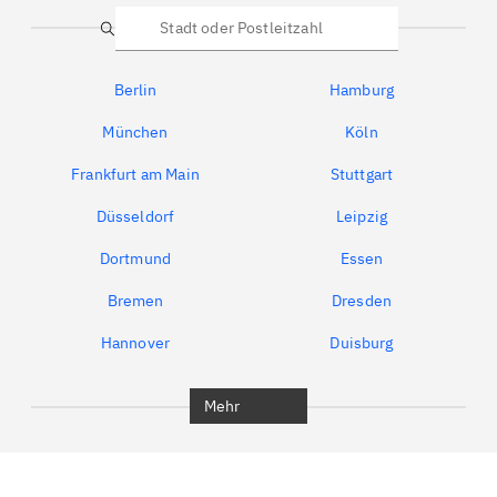
Suche
Berlin
Hamburg
München
Köln
Frankfurt am Main
Stuttgart
Düsseldorf
Leipzig
Dortmund
Essen
Bremen
Dresden
Hannover
Duisburg
Bochum
München
Mehr
Regensburg
Ingolstadt
Würzburg
Furth