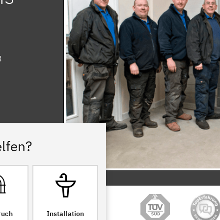
g
lfen?
ruch
Installation