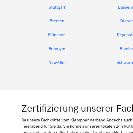
Stuttgart
Düsseld
Bremen
Dresd
München
Regensb
Erlangen
Bambe
Neu-Ulm
Schwein
Zertifizierung unserer Fac
Da unsere Fachkräfte vom Klempner Verband Andechs auc
Feierabend für Sie da. Sie können unseren lokalen 24h Not
jeder Zeit anrufen - 365 Tage im Jahr. Damit jeder Notfall a