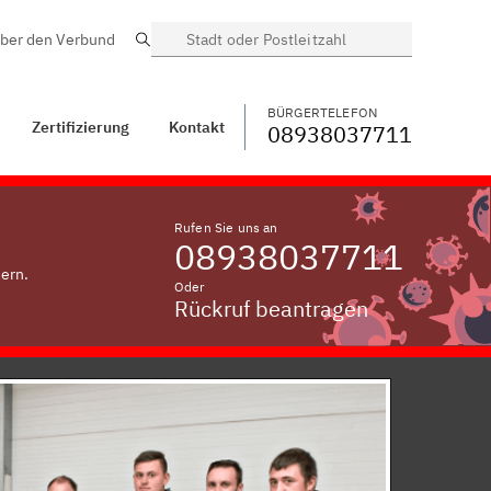
ber den Verbund
Suche
BÜRGERTELEFON
WECHSELN
08938037711
Kontakt
Andechs
BÜRGERTELEFON
Zertifizierung
Kontakt
08938037711
Rufen Sie uns an
08938037711
ern.
Oder
Rückruf beantragen