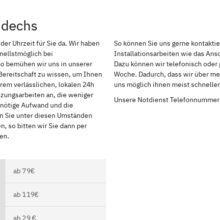
ndechs
er Uhrzeit für Sie da. Wir haben
So können Sie uns gerne kontakti
nellstmöglich bei
Installationsarbeiten wie das An
So bemühen wir uns in unserer
Dazu können wir telefonisch oder 
Bereitschaft zu wissen, um Ihnen
Woche. Dadurch, dass wir über meh
rem verlässlichen, lokalen 24h
uns möglich ihnen meist schnelle
izungsarbeiten an, die weniger
Unsere Notdienst Telefonnummer
r nötige Aufwand und die
en Sie unter diesen Umständen
, so bitten wir Sie dann per
en.
ab 79€
ab 119€
ab 29 €