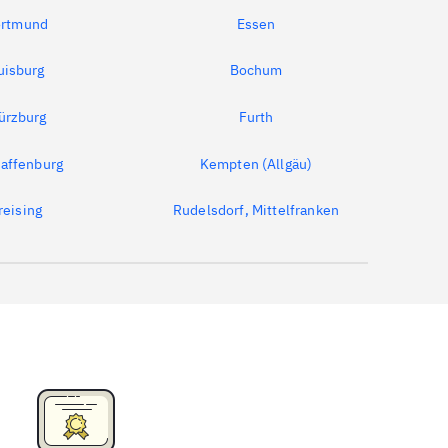
rtmund
Essen
uisburg
Bochum
ürzburg
Furth
affenburg
Kempten (Allgäu)
reising
Rudelsdorf, Mittelfranken