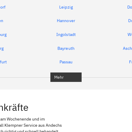
orf
Leipzig
Do
en
Hannover
D
urg
Ingolstadt
W
rg
Bayreuth
Asch
furt
Passau
F
Mehr
hkräfte
h am Wochenende und im
fall Klempner Service aus Andechs
uch richtig und schnell behandelt