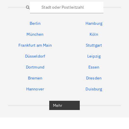
Suche
Berlin
Hamburg
München
Köln
Frankfurt am Main
Stuttgart
Düsseldorf
Leipzig
Dortmund
Essen
Bremen
Dresden
Hannover
Duisburg
Bochum
München
Mehr
Regensburg
Ingolstadt
Würzburg
Furth