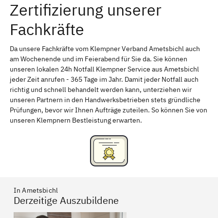
Zertifizierung unserer
Erlangen
Bamberg
Fachkräfte
Bayreuth
Aschaffenburg
Kempten (Allgäu)
Neu-Ulm
Da unsere Fachkräfte vom Klempner Verband Ametsbichl auch
am Wochenende und im Feierabend für Sie da. Sie können
Schweinfurt
Passau
unseren lokalen 24h Notfall Klempner Service aus Ametsbichl
jeder Zeit anrufen - 365 Tage im Jahr. Damit jeder Notfall auch
Freising
Rudelsdorf, Mittelfranken
richtig und schnell behandelt werden kann, unterziehen wir
unseren Partnern in den Handwerksbetrieben stets gründliche
Prüfungen, bevor wir Ihnen Aufträge zuteilen. So können Sie von
unseren Klempnern Bestleistung erwarten.
In Ametsbichl
Derzeitige Auszubildene