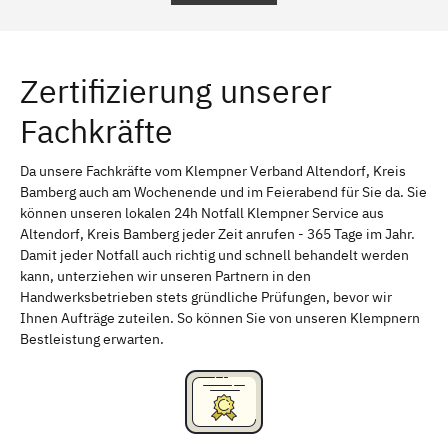
Regensburg
Ingolstadt
Würzburg
Furth
Zertifizierung unserer
Erlangen
Bamberg
Fachkräfte
Bayreuth
Aschaffenburg
Kempten (Allgäu)
Neu-Ulm
Da unsere Fachkräfte vom Klempner Verband Altendorf, Kreis
Bamberg auch am Wochenende und im Feierabend für Sie da. Sie
Schweinfurt
Passau
können unseren lokalen 24h Notfall Klempner Service aus
Altendorf, Kreis Bamberg jeder Zeit anrufen - 365 Tage im Jahr.
Freising
Rudelsdorf, Mittelfranken
Damit jeder Notfall auch richtig und schnell behandelt werden
kann, unterziehen wir unseren Partnern in den
Handwerksbetrieben stets gründliche Prüfungen, bevor wir
Ihnen Aufträge zuteilen. So können Sie von unseren Klempnern
Bestleistung erwarten.