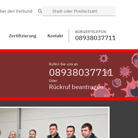
ber den Verbund
Suche
BÜRGERTELEFON
WECHSELN
08938037711
Allgramsdorf,
Niederbayern
BÜRGERTELEFON
Zertifizierung
Kontakt
08938037711
Rufen Sie uns an
08938037711
Oder
Rückruf beantragen