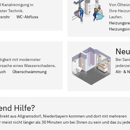
d Kanalreinigung in
Von Ölheiz
ster Technik.
Ihre Heizu
ssrohr
WC-Abfluss
Laufen.
Heizungsre
Heizungsins
Neu
tigkeit mit modernster
Bei San
Ursache eines Wasserschadens.
jederze
uch
Überschwämmung
Alt- & 
end Hilfe?
 direkt aus Allgramsdorf, Niederbayern kommen und dort mit mehreren
 meist nicht länger als 30 Minuten um bei Ihnen zu sein und das zu jed