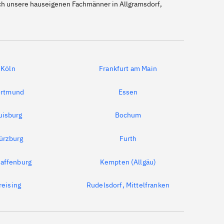
uch unsere hauseigenen Fachmänner in Allgramsdorf,
Köln
Frankfurt am Main
rtmund
Essen
uisburg
Bochum
ürzburg
Furth
affenburg
Kempten (Allgäu)
reising
Rudelsdorf, Mittelfranken