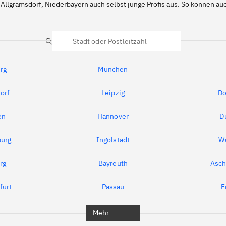
Allgramsdorf, Niederbayern auch selbst junge Profis aus. So können a
Suche
rg
München
orf
Leipzig
Do
en
Hannover
D
urg
Ingolstadt
W
rg
Bayreuth
Asch
furt
Passau
F
Mehr