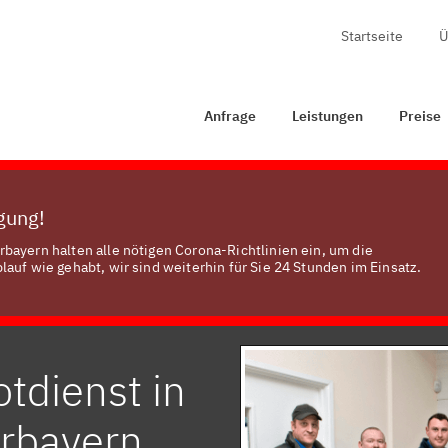
Startseite
Ü
age
Leistungen
Preise
Zertifizierung
Kontakt
Anfrage
Leistungen
Preise
ügung!
bayern halten alle nötigen Corona-Richtlinien ein, um die
auf wie gehabt, wir sind weiterhin für Sie 24 Stunden im Einsatz.
tdienst in
erbayern