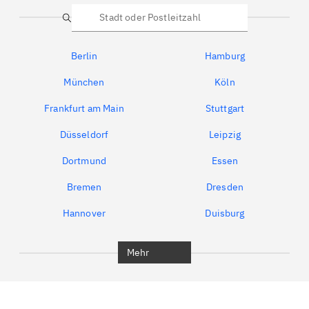
Suche
Berlin
Hamburg
München
Köln
Frankfurt am Main
Stuttgart
Düsseldorf
Leipzig
Dortmund
Essen
Bremen
Dresden
Hannover
Duisburg
Bochum
München
Mehr
Regensburg
Ingolstadt
Würzburg
Furth