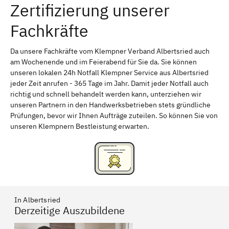
Zertifizierung unserer
Erlangen
Bamberg
Fachkräfte
Bayreuth
Aschaffenburg
Kempten (Allgäu)
Neu-Ulm
Da unsere Fachkräfte vom Klempner Verband Albertsried auch
am Wochenende und im Feierabend für Sie da. Sie können
Schweinfurt
Passau
unseren lokalen 24h Notfall Klempner Service aus Albertsried
jeder Zeit anrufen - 365 Tage im Jahr. Damit jeder Notfall auch
Freising
Rudelsdorf, Mittelfranken
richtig und schnell behandelt werden kann, unterziehen wir
unseren Partnern in den Handwerksbetrieben stets gründliche
Prüfungen, bevor wir Ihnen Aufträge zuteilen. So können Sie von
unseren Klempnern Bestleistung erwarten.
In Albertsried
Derzeitige Auszubildene