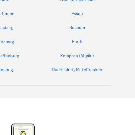
rtmund
Essen
uisburg
Bochum
ürzburg
Furth
affenburg
Kempten (Allgäu)
reising
Rudelsdorf, Mittelfranken