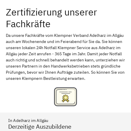
Zertifizierung unserer
Erlangen
Bamberg
Fachkräfte
Bayreuth
Aschaffenburg
Kempten (Allgäu)
Neu-Ulm
Da unsere Fachkräfte vom Klempner Verband Adelharz im Allgäu
auch am Wochenende und im Feierabend für Sie da. Sie können
Schweinfurt
Passau
unseren lokalen 24h Notfall Klempner Service aus Adelharz im
Allgäu jeder Zeit anrufen - 365 Tage im Jahr. Damit jeder Notfall
Freising
Rudelsdorf, Mittelfranken
auch richtig und schnell behandelt werden kann, unterziehen wir
unseren Partnern in den Handwerksbetrieben stets gründliche
Prüfungen, bevor wir Ihnen Aufträge zuteilen. So können Sie von
unseren Klempnern Bestleistung erwarten.
In Adelharz im Allgäu
Derzeitige Auszubildene