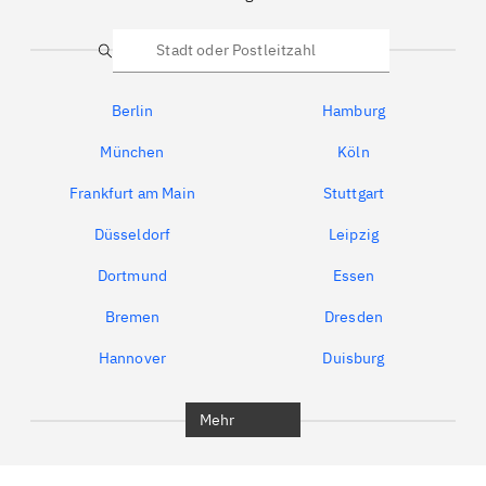
Suche
Berlin
Hamburg
München
Köln
Frankfurt am Main
Stuttgart
Düsseldorf
Leipzig
Dortmund
Essen
Bremen
Dresden
Hannover
Duisburg
Bochum
München
Mehr
Regensburg
Ingolstadt
Würzburg
Furth