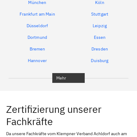
München
Köln
Frankfurt am Main
Stuttgart
Düsseldorf
Leipzig
Dortmund
Essen
Bremen
Dresden
Hannover
Duisburg
Bochum
München
Mehr
Regensburg
Ingolstadt
Würzburg
Furth
Zertifizierung unserer
Erlangen
Bamberg
Fachkräfte
Bayreuth
Aschaffenburg
Kempten (Allgäu)
Neu-Ulm
Da unsere Fachkräfte vom Klempner Verband Achldorf auch am